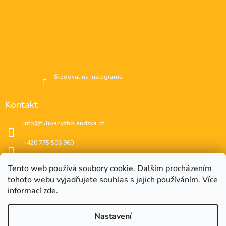
Sledovat na Instagramu
Kontakt
info
@
tulipanyzholandska.cz
+420 775 506 960
Facebook
Tento web používá soubory cookie. Dalším procházením
tohoto webu vyjadřujete souhlas s jejich používáním. Více
instagram
informací
zde
.
Nastavení
EUR