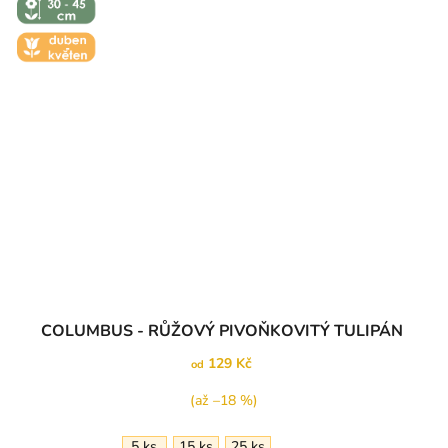
- 45 CM
🌼 KVĚT -
DUBEN-
KVĚTEN
COLUMBUS - RŮŽOVÝ PIVOŇKOVITÝ TULIPÁN
129 Kč
od
(až –18 %)
5 ks
15 ks
25 ks