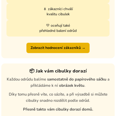
🌷 zákazníci chválí
kvalitu cibulek
💛 oceňují také
přehledné balení odrůd
Zobrazit hodnocení zákazníků →
📦 Jak vám cibulky dorazí
Každou odrůdu balíme
samostatně do papírového sáčku
a
přikládáme k ní
obrázek květu
.
Díky tomu přesně víte, co sázíte, a při výsadbě si můžete
cibulky snadno rozdělit podle odrůd.
Přesně takto vám cibulky dorazí domů.