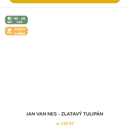
↕️ VÝŠKA 45
- 60 CM
🌼 KVĚT -
DUBEN-
KVĚTEN
JAN VAN NES - ZLATAVÝ TULIPÁN
129 Kč
od