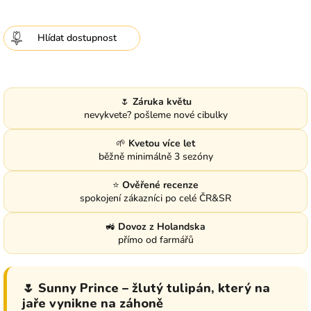
Hlídat
🌷
Záruka květu
nevykvete? pošleme nové cibulky
🌱
Kvetou více let
běžně minimálně 3 sezóny
⭐
Ověřené recenze
spokojení zákazníci po celé ČR&SR
🚜
Dovoz z Holandska
přímo od farmářů
🌷 Sunny Prince – žlutý tulipán, který na
jaře vynikne na záhoně