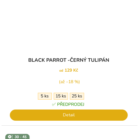
BLACK PARROT -ČERNÝ TULIPÁN
129 Kč
od
(až –18 %)
5 ks
15 ks
25 ks
✅ PŘEDPRODEJ
Detail
↕️ VÝŠKA 30
- 45 CM