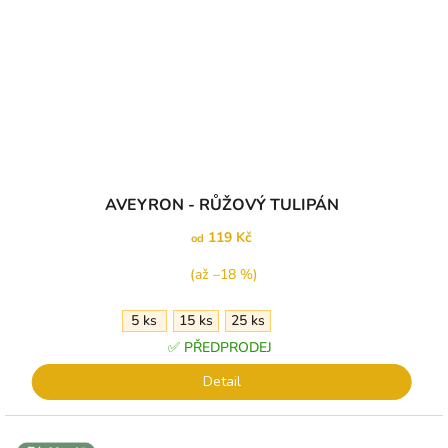
AVEYRON - RŮŽOVÝ TULIPÁN
119 Kč
od
(až –18 %)
5 ks
15 ks
25 ks
✅ PŘEDPRODEJ
Detail
↕️ VÝŠKA 30