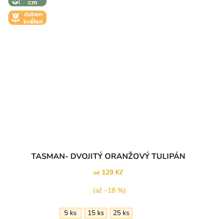
🌼 KVĚT -
DUBEN-
KVĚTEN
TASMAN- DVOJITÝ ORANŽOVÝ TULIPÁN
129 Kč
od
(až –18 %)
5 ks
15 ks
25 ks