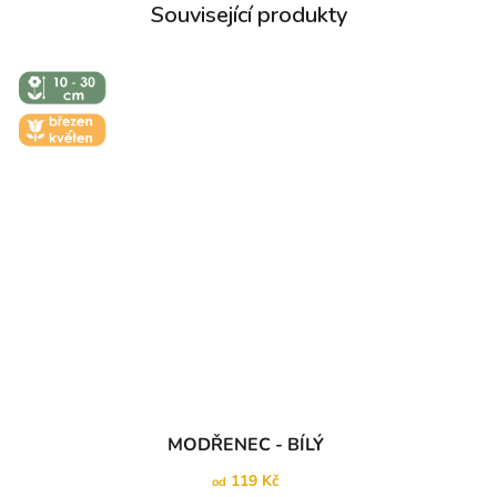
↕️ VÝŠKA 10
- 30 CM
🌼 KVĚT -
ÚNOR
MODŘENEC - BÍLÝ
119 Kč
od