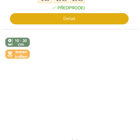
✅ PŘEDPRODEJ
Detail
↕️ VÝŠKA 10
- 30 CM
🌼 KVĚT -
DUBEN-
KVĚTEN