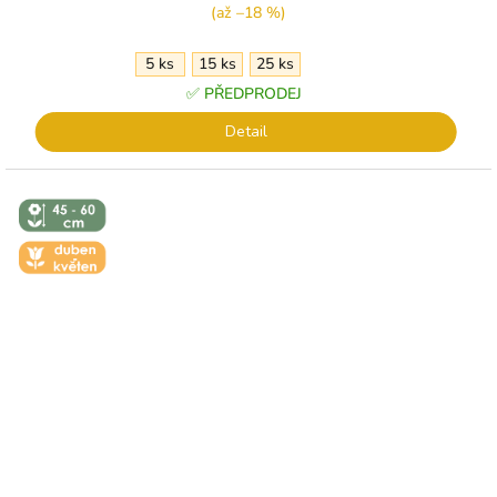
(až –18 %)
5 ks
15 ks
25 ks
✅ PŘEDPRODEJ
Detail
↕️ VÝŠKA 45
- 60 CM
🌼 KVĚT -
DUBEN-
KVĚTEN