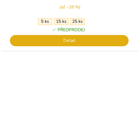
(až –18 %)
5 ks
15 ks
25 ks
✅ PŘEDPRODEJ
Detail