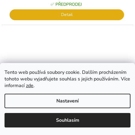
✅ PŘEDPRODEJ
Detail
Tento web používá soubory cookie. Dalším procházením
tohoto webu vyjadřujete souhlas s jejich používáním. Více
informací
zde
.
Nastavení
EUR
CZK
EUR
????
????
Souhlasím
�esko
Slovensko
Průměrné
DAVENPORT - ČERVENO ŽLUTÝ TULIPÁN
hodnocení