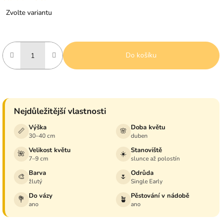
Měrná
Zvolte variantu
cena:
Do košíku
Nejdůležitější vlastnosti
Výška
Doba květu
📏
🌸
30–40 cm
duben
Velikost květu
Stanoviště
🌺
☀️
7–9 cm
slunce až polostín
Barva
Odrůda
🎨
🌷
žlutý
Single Early
Do vázy
Pěstování v nádobě
💐
🪴
ano
ano