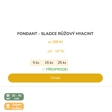
Průměrné
FONDANT - SLADCE RŮŽOVÝ HYACINT
hodnocení
produktu
159 Kč
od
je
5,0
(až –18 %)
z
5
5 ks
15 ks
25 ks
hvězdiček.
✅ PŘEDPRODEJ
Detail
↕️ VÝŠKA 30
- 45 CM
🌼 KVĚT -
DUBEN-
KVĚTEN