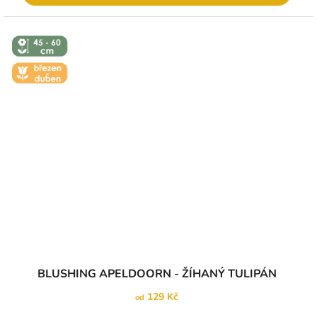
↕️ VÝŠKA 45
- 60 CM
🌼 KVĚT -
BŘEZEN -
DUBEN
Průměrné
BLUSHING APELDOORN - ŽÍHANÝ TULIPÁN
hodnocení
produktu
129 Kč
od
je
5,0