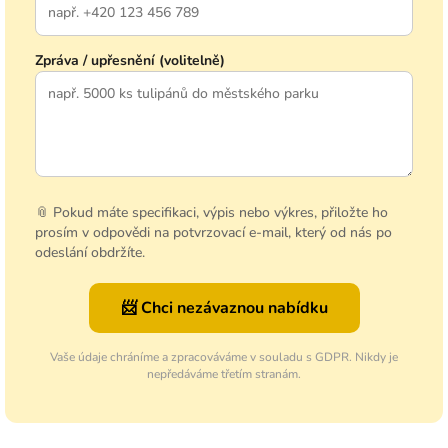
Zpráva / upřesnění (volitelně)
📎 Pokud máte specifikaci, výpis nebo výkres, přiložte ho
prosím v odpovědi na potvrzovací e-mail, který od nás po
odeslání obdržíte.
📨 Chci nezávaznou nabídku
Vaše údaje chráníme a zpracováváme v souladu s GDPR. Nikdy je
nepředáváme třetím stranám.