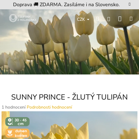
Přejít
Doprava 🚚 ZDARMA. Zasíláme i na Slovensko.
na
obsah
Nákup
Hledat
M
Přihlášení
CZK
košík
SUNNY PRINCE - ŽLUTÝ TULIPÁN
Průměrné
1 hodnocení
Podrobnosti hodnocení
hodnocení
↕️ VÝŠKA 30
produktu
- 45 CM
je
🌼 KVĚT -
5,0
DUBEN-
KVĚTEN
z