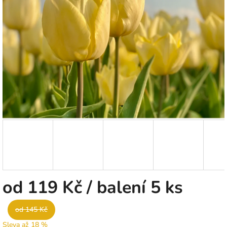
5
hvězdiček.
od
119 Kč
/ balení 5 ks
od 145 Kč
Sleva až 18 %