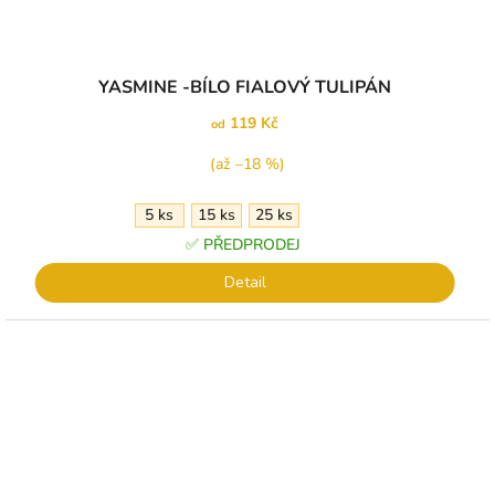
YASMINE -BÍLO FIALOVÝ TULIPÁN
119 Kč
od
(až –18 %)
5 ks
15 ks
25 ks
✅ PŘEDPRODEJ
Detail