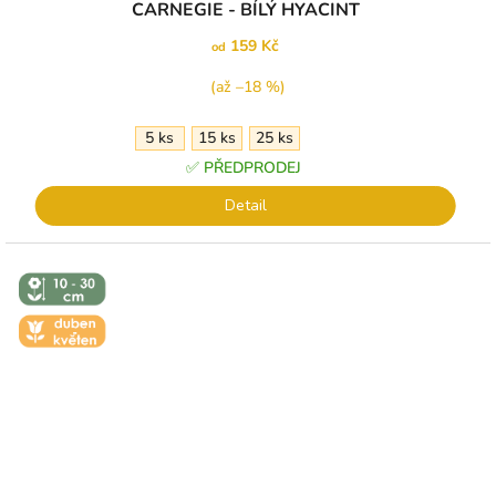
CARNEGIE - BÍLÝ HYACINT
159 Kč
od
(až –18 %)
5 ks
15 ks
25 ks
✅ PŘEDPRODEJ
Detail
↕️ VÝŠKA 10
- 30 CM
🌼 KVĚT -
DUBEN-
KVĚTEN