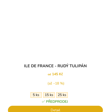
Průměrné
ILE DE FRANCE - RUDÝ TULIPÁN
hodnocení
produktu
145 Kč
od
je
5,0
(až –18 %)
z
5
5 ks
15 ks
25 ks
hvězdiček.
✅ PŘEDPRODEJ
Detail