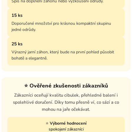
Spíš na doplnění záhonu nebo vyzkoušení odrůdy.
15 ks
Doporučené množství pro krásnou kompaktní skupinu
jedné odrůdy.
25 ks
Výrazný jarní záhon, který bude na první pohled působit
bohatě a elegantně.
⭐ Ověřené zkušenosti zákazníků
Zákazníci oceňují kvalitu cibulek, přehledné balení i
spolehlivé doručení. Díky tomu přesně ví, co sází a co
mohou na jaře očekávat.
⭐
Výborné hodnocení
spokojení zákazníci