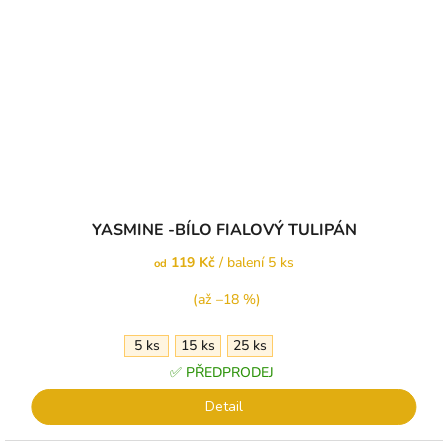
YASMINE -BÍLO FIALOVÝ TULIPÁN
119 Kč
/ balení 5 ks
od
(až –18 %)
5 ks
15 ks
25 ks
✅ PŘEDPRODEJ
Detail