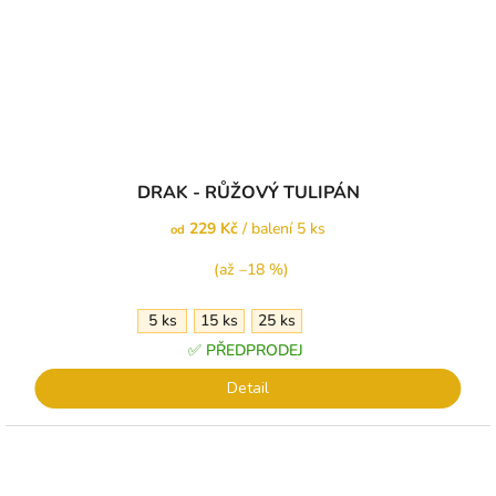
Průměrné
DRAK - RŮŽOVÝ TULIPÁN
hodnocení
produktu
229 Kč
/ balení 5 ks
od
je
5,0
(až –18 %)
z
5
5 ks
15 ks
25 ks
hvězdiček.
✅ PŘEDPRODEJ
Detail