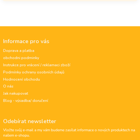
Z
á
Informace pro vás
p
a
Doprava a platba
t
obchodni podminky
í
Instrukce pro vrácení / reklamaci zboží
Podmínky ochrany osobních údajů
Hodnocení obchodu
O nás
Jak nakupovat
Blog - výsadba/ doručení
Odebírat newsletter
Vložte svůj e-mail a my vám budeme zasílat informace o nových produktech na
našem e-shopu.