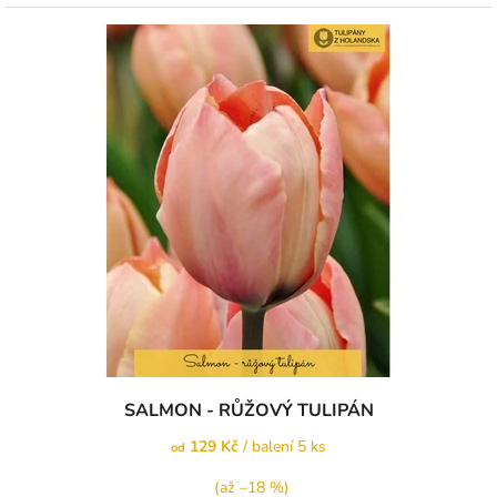
SALMON - RŮŽOVÝ TULIPÁN
129 Kč
/ balení 5 ks
od
(až –18 %)