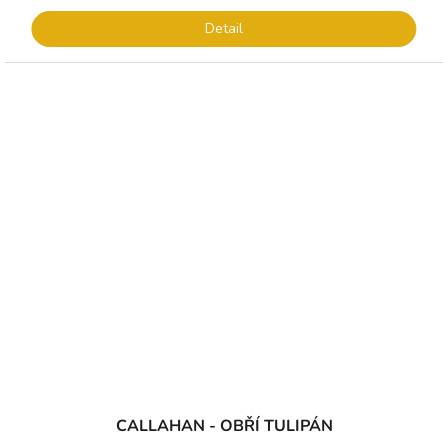
Detail
Průměrné
CALLAHAN - OBŘÍ TULIPÁN
hodnocení
produktu