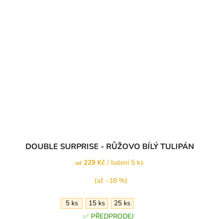
DOUBLE SURPRISE - RŮŽOVO BÍLÝ TULIPÁN
229 Kč
/ balení 5 ks
od
(až –18 %)
5 ks
15 ks
25 ks
✅ PŘEDPRODEJ