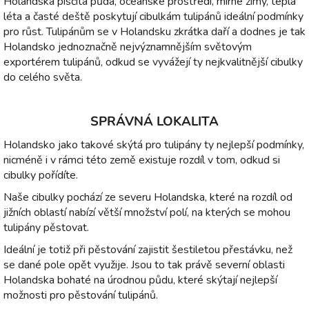
Holandská písčitá půda, oceánské prostředí, mírné zimy, teplá
léta a časté deště poskytují cibulkám tulipánů ideální podmínky
pro růst. Tulipánům se v Holandsku zkrátka daří a dodnes je tak
Holandsko jednoznačně nejvýznamnějším světovým
exportérem tulipánů, odkud se vyvážejí ty nejkvalitnější cibulky
do celého světa.
SPRÁVNÁ LOKALITA
Holandsko jako takové skýtá pro tulipány ty nejlepší podmínky,
nicméně i v rámci této země existuje rozdíl v tom, odkud si
cibulky pořídíte.
Naše cibulky pochází ze severu Holandska, které na rozdíl od
jižních oblastí nabízí větší množství polí, na kterých se mohou
tulipány pěstovat.
Ideální je totiž při pěstování zajistit šestiletou přestávku, než
se dané pole opět využije. Jsou to tak právě severní oblasti
Holandska bohaté na úrodnou půdu, které skýtají nejlepší
možnosti pro pěstování tulipánů.