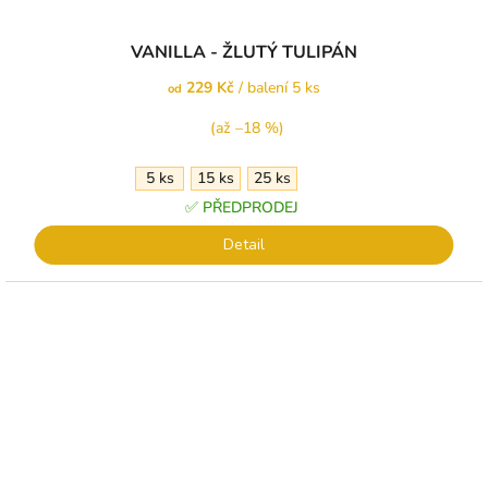
VANILLA - ŽLUTÝ TULIPÁN
229 Kč
/ balení 5 ks
od
(až –18 %)
5 ks
15 ks
25 ks
✅ PŘEDPRODEJ
Detail