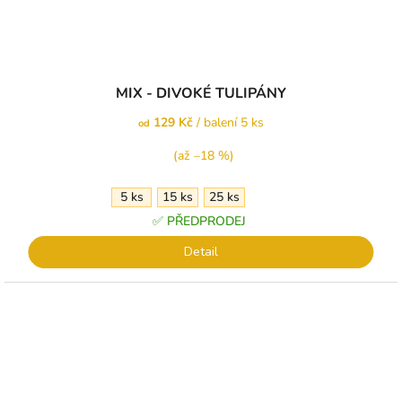
MIX - DIVOKÉ TULIPÁNY
129 Kč
/ balení 5 ks
od
(až –18 %)
5 ks
15 ks
25 ks
✅ PŘEDPRODEJ
Detail