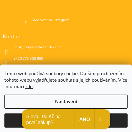
Sledovat na Instagramu
Kontakt
info
@
tulipanyzholandska.cz
+420 775 506 960
Facebook
Tento web používá soubory cookie. Dalším procházením
tohoto webu vyjadřujete souhlas s jejich používáním. Více
instagram
informací
zde
.
Nastavení
EUR
Sleva 100 Kč na
CZK
EUR
????
????
ANO
NE
Souhlasím
Copyright 2026
🌷 Tulipány z Holandska 🌷
. Všechna
Vytvořil Shoptet
první nákup?
�esko
Slovensko
práva vyhrazena.
Upravit nastavení cookies