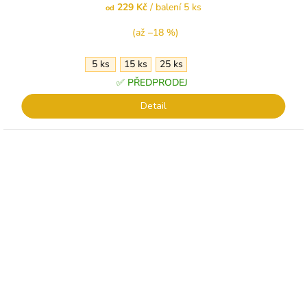
229 Kč
/ balení 5 ks
od
je
5,0
(až –18 %)
z
5
5 ks
15 ks
25 ks
hvězdiček.
✅ PŘEDPRODEJ
Detail