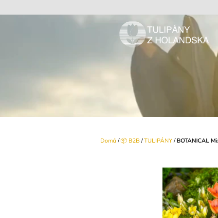
Přejít
na
obsah
Domů
/
📦 B2B
/
TULIPÁNY
/
BOTANICAL Mi