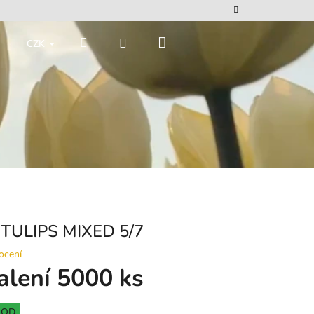
Nákupní
Hledat
Přihlášení
CZK
košík
TULIPS MIXED 5/7
ocení
alení 5000 ks
HOD