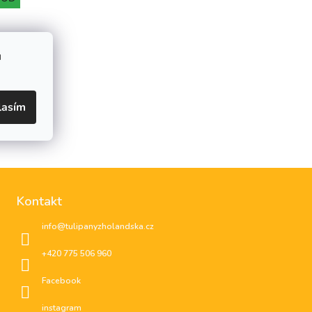
u
lasím
Kontakt
info
@
tulipanyzholandska.cz
+420 775 506 960
Facebook
instagram