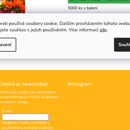
cena:
z
5000 ks v balení
5
hvězdiček.
web používá soubory cookie. Dalším procházením tohoto web
Do košíku
jete souhlas s jejich používáním. Více informací
zde
.
Hlídat
avení
Souh
Odebírat newsletter
Instagram
Vložte svůj e-mail a my vám budeme
zasílat informace o nových produktech
na našem e-shopu.
E-mail
Vložením e-mailu souhlasíte s
podmínkami ochrany osobních