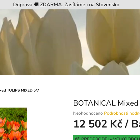
Doprava 🚚 ZDARMA. Zasíláme i na Slovensko.
xed TULIPS MIXED 5/7
BOTANICAL Mixed 
Průměrné
Neohodnoceno
Podrobnosti hodn
hodnocení
12 502 Kč
/ B
produktu
je
Měrná
0,0
📦 PŘEDPRODEJ - VELKOOBC