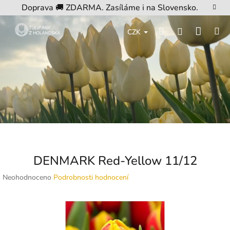
Přejít
Doprava 🚚 ZDARMA. Zasíláme i na Slovensko.
na
obsah
Nákup
Hledat
M
Přihlášení
CZK
košík
DENMARK Red-Yellow 11/12
Průměrné
Neohodnoceno
Podrobnosti hodnocení
hodnocení
produktu
je
0,0
z