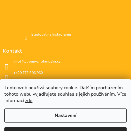
Sledovat na Instagramu
Kontakt
info
@
tulipanyzholandska.cz
+420 775 506 960
Facebook
Tento web používá soubory cookie. Dalším procházením
tohoto webu vyjadřujete souhlas s jejich používáním. Více
instagram
informací
zde
.
Nastavení
EUR