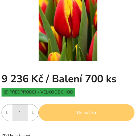
5
hvězdiček.
9 236 Kč
/ Balení 700 ks
Měrná
📦 PŘEDPRODEJ - VELKOOBCHOD
cena:
Do košíku
700 ks v balení