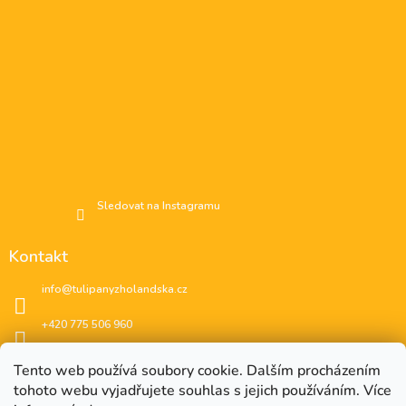
Sledovat na Instagramu
Kontakt
info
@
tulipanyzholandska.cz
+420 775 506 960
Facebook
Tento web používá soubory cookie. Dalším procházením
tohoto webu vyjadřujete souhlas s jejich používáním. Více
instagram