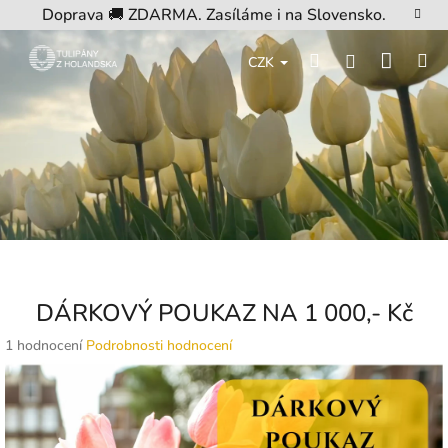
Přejít
Doprava 🚚 ZDARMA. Zasíláme i na Slovensko.
na
obsah
Nákup
Hledat
M
Přihlášení
CZK
košík
DÁRKOVÝ POUKAZ NA 1 000,- Kč
Průměrné
1 hodnocení
Podrobnosti hodnocení
hodnocení
produktu
je
5,0
z