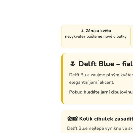
🌷
Záruka květu
nevykvete? pošleme nové cibulky
🌷 Delft Blue – fi
Delft Blue zaujme plným květe
elegantní jarní akcent.
Pokud hledáte jarní cibulovin
🌼📸 Kolik cibulek zasadi
Delft Blue nejlépe vynikne ve s