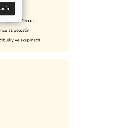
lasím
adu
adby je 10–15 cm
unce až polostín
 cibulky ve skupinách