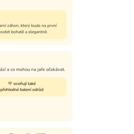
arní záhon, který bude na první
sobit bohatě a elegantně.
sází a co mohou na jaře očekávat.
💛 oceňují také
přehledné balení odrůd