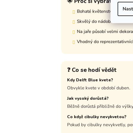
🌟 Proč si vybrat tuto o
Nast
Bohaté květenství a výrazný
Skvělý do nádob i do záhon
Na jaře působí velmi dekora
Vhodný do reprezentativní
❓ Co se hodí vědět
Kdy Delft Blue kvete?
Obvykle kvete v období duben.
Jak vysoký dorůstá?
Běžně dorůstá přibližně do výšk
Co když cibulky nevykvetou?
Pokud by cibulky nevykvetly, p