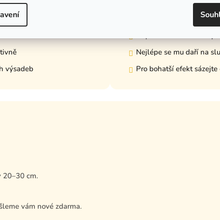
drůdu?
🧑‍🌾 Tipy na pěstování
avení
Souh
 efekt
Sázejte od září do listop
ů
Doporučená hloubka výs
tivně
Nejlépe se mu daří na sl
ch výsadeb
Pro bohatší efekt sázejte
y 20–30 cm.
ošleme vám nové zdarma.