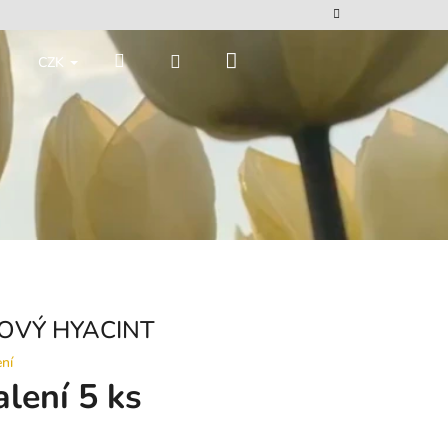
Nákupní
Hledat
Přihlášení
CZK
košík
LOVÝ HYACINT
ní
alení 5 ks