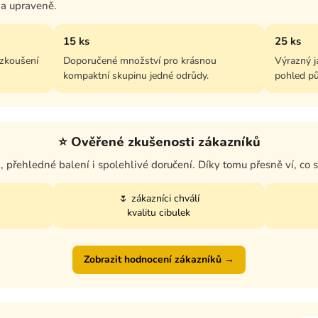
 a upraveně.
15 ks
25 ks
yzkoušení
Doporučené množství pro krásnou
Výrazný j
kompaktní skupinu jedné odrůdy.
pohled pů
⭐ Ověřené zkušenosti zákazníků
k, přehledné balení i spolehlivé doručení. Díky tomu přesně ví, co 
🌷 zákazníci chválí
kvalitu cibulek
Zobrazit hodnocení zákazníků →