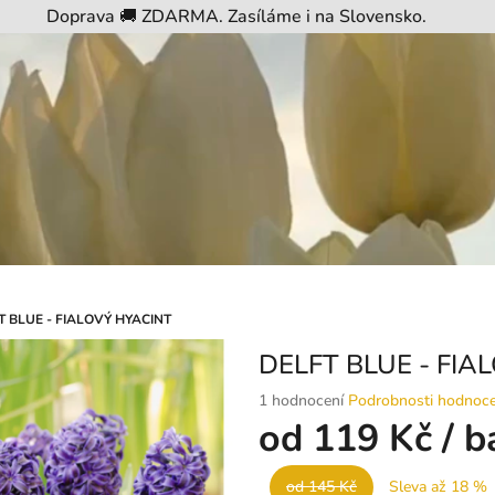
Doprava 🚚 ZDARMA. Zasíláme i na Slovensko.
T BLUE - FIALOVÝ HYACINT
DELFT BLUE - FIA
Průměrné
1 hodnocení
Podrobnosti hodnoce
hodnocení
od
119 Kč
/ b
produktu
je
od 145 Kč
Sleva až 18 %
5,0