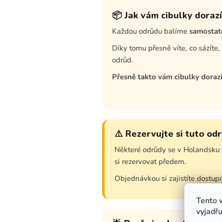
📦 Jak vám cibulky dorazí
Každou odrůdu balíme
samostat
Díky tomu přesně víte, co sázíte
odrůd.
Přesně takto vám cibulky doraz
⚠️ Rezervujte si tuto od
Některé odrůdy se v Holandsku 
si rezervovat předem.
Objednávkou si zajistíte dostupn
Tento 
vyjadřu