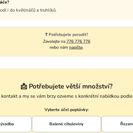
náče?
dí i do květináčů a truhlíků.
❓ Potřebujete poradit?
Zavolejte na
776 776 776
nebo nám
napište
.
📩 Potřebujete větší množství?
kontakt a my se vám brzy ozveme s konkrétní nabídkou podle 
Vyberte účel poptávky:
výsadba
Balené cibuloviny
Řezané