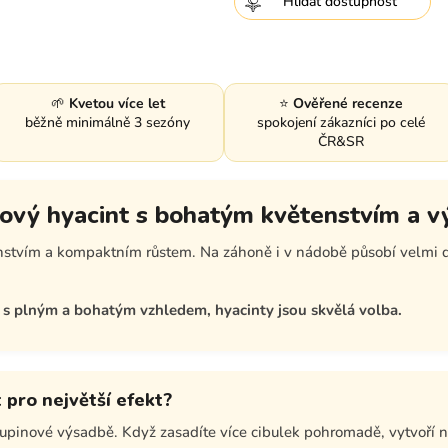
Hlídat
🌱
Kvetou více let
⭐
Ověřené recenze
běžně minimálně 3 sezóny
spokojení zákazníci po celé
ČR&SR
alový hyacint s bohatým květenstvím a
nstvím a kompaktním růstem. Na záhoně i v nádobě působí velmi d
u s plným a bohatým vzhledem, hyacinty jsou skvělá volba.
t pro největší efekt?
kupinové výsadbě. Když zasadíte více cibulek pohromadě, vytvoří 