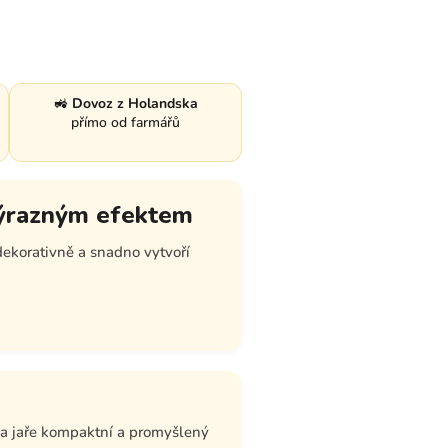
🚜
Dovoz z Holandska
přímo od farmářů
 výrazným efektem
ekorativně a snadno vytvoří
na jaře kompaktní a promyšlený