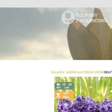
Přejít
na
obsah
Domů
/
🌷 SÁZÍME NA PODZIM 2026
/
DELF
↕️ VÝŠKA 10
- 30 CM
🌼 KVĚT -
ZÁŘÍ