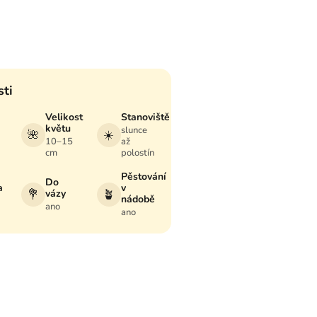
sti
Velikost
Stanoviště
květu
slunce
🌺
☀️
10–15
až
cm
polostín
Pěstování
Do
a
v
💐
vázy
🪴
nádobě
ano
ano