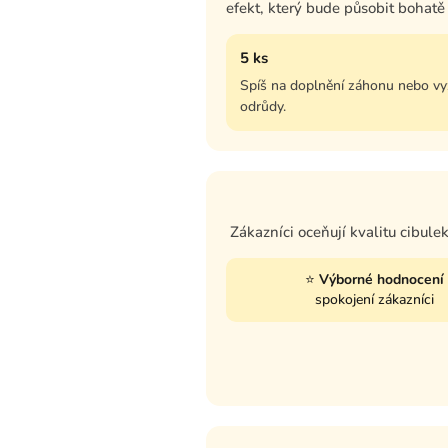
efekt, který bude působit bohatě
5 ks
Spíš na doplnění záhonu nebo v
odrůdy.
Zákazníci oceňují kvalitu cibule
⭐
Výborné hodnocení
spokojení zákazníci