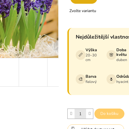
z
Měrná
5
Zvolte variantu
cena:
hvězdiček.
Nejdůležitější vlastno
Výška
Doba
📏
🌸
květu
20–30
cm
duben
Barva
Odrůd
🎨
🌷
fialový
hyacint
Do košíku