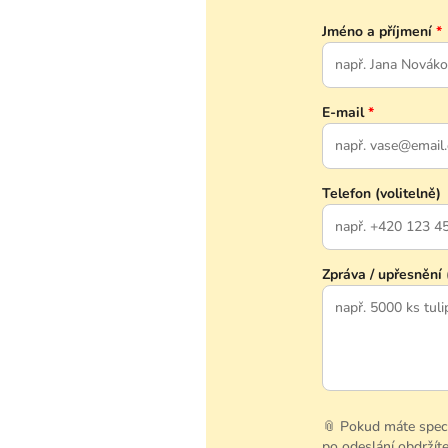
Jméno a příjmení
*
E-mail
*
Telefon (volitelně)
Zpráva / upřesnění 
📎 Pokud máte specif
po odeslání obdržíte