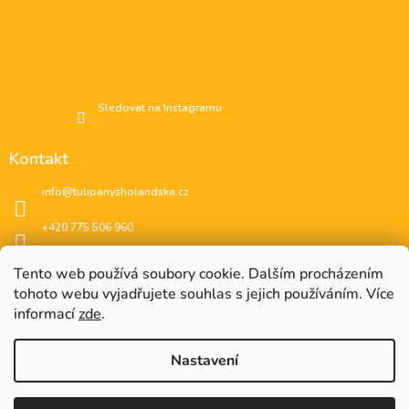
Sledovat na Instagramu
Kontakt
info
@
tulipanyzholandska.cz
+420 775 506 960
Facebook
Tento web používá soubory cookie. Dalším procházením
tohoto webu vyjadřujete souhlas s jejich používáním. Více
instagram
informací
zde
.
Nastavení
EUR