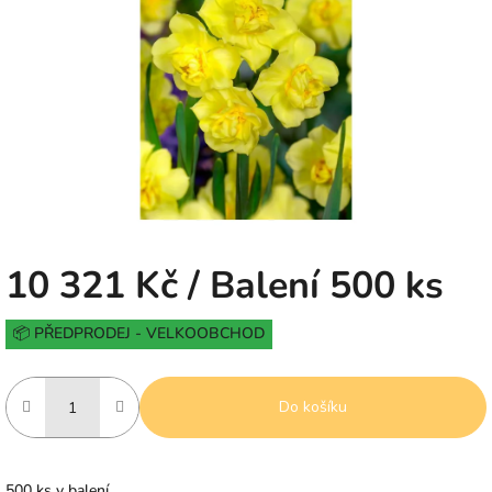
5
hvězdiček.
10 321 Kč
/ Balení 500 ks
Měrná
📦 PŘEDPRODEJ - VELKOOBCHOD
cena:
Do košíku
500 ks v balení