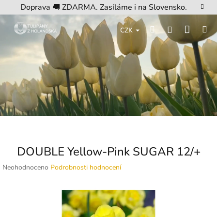
Přejít
Doprava 🚚 ZDARMA. Zasíláme i na Slovensko.
na
obsah
Nákup
Hledat
M
Přihlášení
CZK
košík
DOUBLE Yellow-Pink SUGAR 12/+
Průměrné
Neohodnoceno
Podrobnosti hodnocení
hodnocení
produktu
je
0,0
z