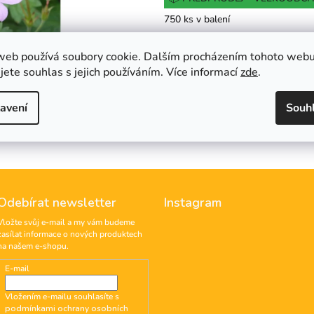
cena:
z
750 ks v balení
5
hvězdiček.
web používá soubory cookie. Dalším procházením tohoto web
Do košíku
jete souhlas s jejich používáním. Více informací
zde
.
Hlídat
avení
Souh
Odebírat newsletter
Instagram
Vložte svůj e-mail a my vám budeme
zasílat informace o nových produktech
na našem e-shopu.
E-mail
Vložením e-mailu souhlasíte s
podmínkami ochrany osobních