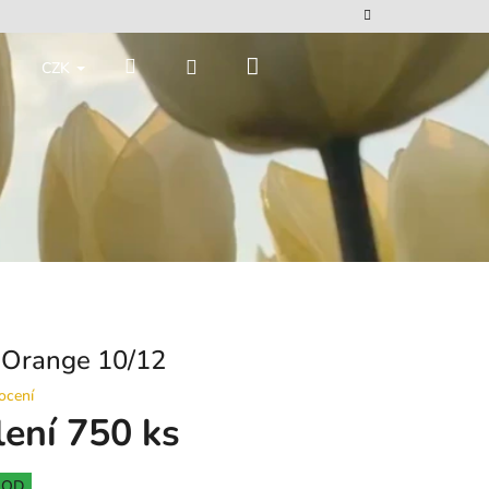
Nákupní
Hledat
Přihlášení
CZK
košík
Orange 10/12
ocení
lení 750 ks
HOD