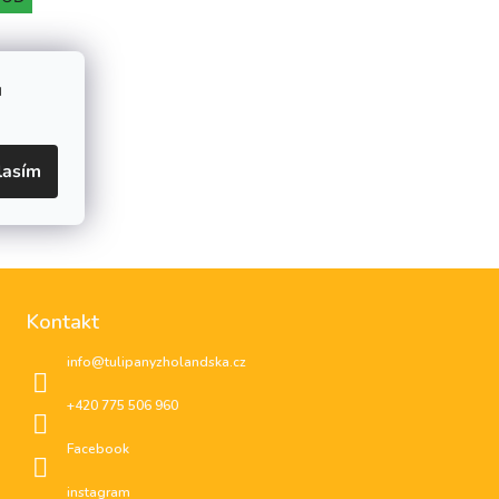
u
lasím
Kontakt
info
@
tulipanyzholandska.cz
+420 775 506 960
Facebook
instagram