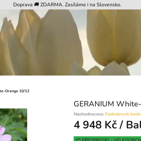
Doprava 🚚 ZDARMA. Zasíláme i na Slovensko.
e-Orange 10/12
GERANIUM White-
Průměrné
Neohodnoceno
Podrobnosti hodn
hodnocení
4 948 Kč
/ Ba
produktu
je
Měrná
0,0
📦 PŘEDPRODEJ - VELKOOBC