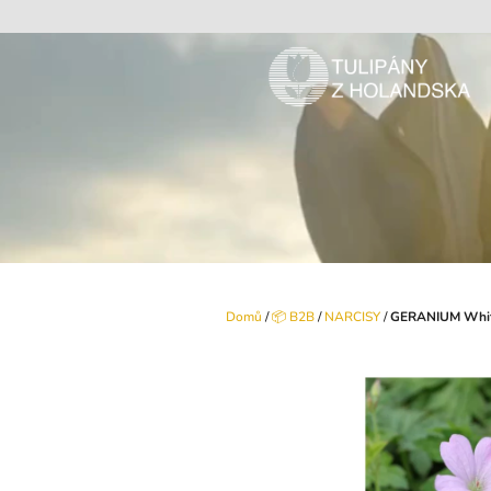
Přejít
na
obsah
Domů
/
📦 B2B
/
NARCISY
/
GERANIUM Whit