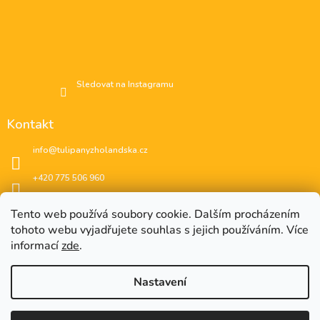
Sledovat na Instagramu
Kontakt
info
@
tulipanyzholandska.cz
+420 775 506 960
Facebook
Tento web používá soubory cookie. Dalším procházením
tohoto webu vyjadřujete souhlas s jejich používáním. Více
instagram
informací
zde
.
Nastavení
EUR