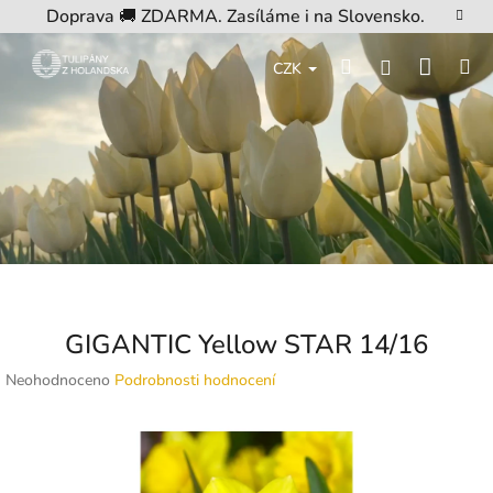
Přejít
Doprava 🚚 ZDARMA. Zasíláme i na Slovensko.
na
obsah
Nákup
Hledat
M
Přihlášení
CZK
košík
GIGANTIC Yellow STAR 14/16
Průměrné
Neohodnoceno
Podrobnosti hodnocení
hodnocení
produktu
je
0,0
z