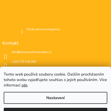
Sledovat na Instagramu
Kontakt
info
@
tulipanyzholandska.cz
+420 775 506 960
Facebook
Tento web používá soubory cookie. Dalším procházením
tohoto webu vyjadřujete souhlas s jejich používáním. Více
instagram
informací
zde
.
Nastavení
EUR