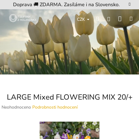
Přejít
Doprava 🚚 ZDARMA. Zasíláme i na Slovensko.
na
obsah
Nákup
Hledat
M
Přihlášení
CZK
košík
LARGE Mixed FLOWERING MIX 20/+
Průměrné
Neohodnoceno
Podrobnosti hodnocení
hodnocení
produktu
je
0,0
z