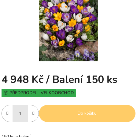
5
hvězdiček.
4 948 Kč
/ Balení 150 ks
Měrná
📦 PŘEDPRODEJ - VELKOOBCHOD
cena:
Do košíku
150 ks v balení