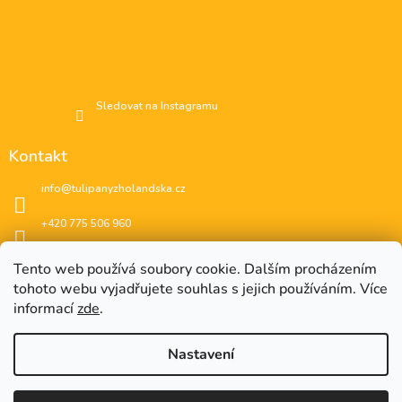
Sledovat na Instagramu
Kontakt
info
@
tulipanyzholandska.cz
+420 775 506 960
Facebook
Tento web používá soubory cookie. Dalším procházením
tohoto webu vyjadřujete souhlas s jejich používáním. Více
instagram
informací
zde
.
Nastavení
EUR