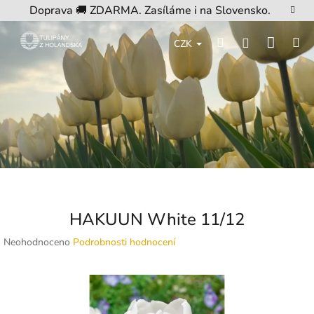
Přejít
Doprava 🚚 ZDARMA. Zasíláme i na Slovensko.
na
obsah
Nákup
Hledat
M
Přihlášení
CZK
košík
HAKUUN White 11/12
Průměrné
Neohodnoceno
Podrobnosti hodnocení
hodnocení
produktu
je
0,0
z