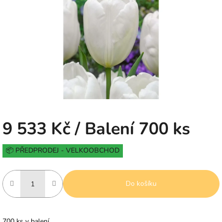
5
hvězdiček.
9 533 Kč
/ Balení 700 ks
Měrná
📦 PŘEDPRODEJ - VELKOOBCHOD
cena:
Do košíku
700 ks v balení