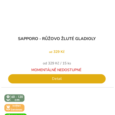
SAPPORO - RŮŽOVO ŽLUTÉ GLADIOLY
329 Kč
od
Měrná
od 329 Kč / 15 ks
cena:
MOMENTÁLNĚ NEDOSTUPNÉ
Detail
↕️ VÝŠKA 60
- 120 CM
🌼 KVĚT -
ČERVEN