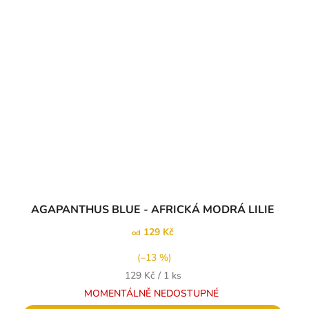
AGAPANTHUS BLUE - AFRICKÁ MODRÁ LILIE
129 Kč
od
(–13 %)
Měrná
129 Kč / 1 ks
cena:
MOMENTÁLNĚ NEDOSTUPNÉ