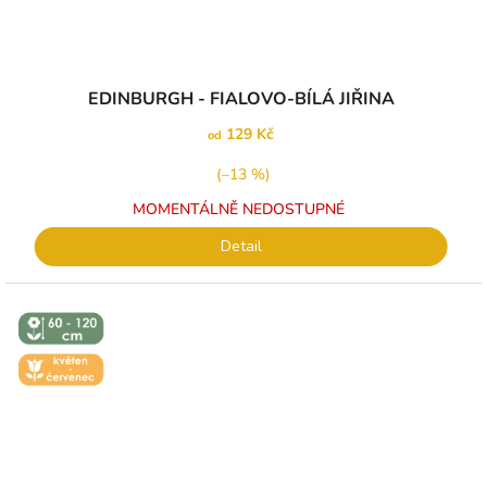
EDINBURGH - FIALOVO-BÍLÁ JIŘINA
129 Kč
od
(–13 %)
MOMENTÁLNĚ NEDOSTUPNÉ
Detail
↕️ VÝŠKA 60
- 120 CM
🌼 KVĚT -
ČERVEN