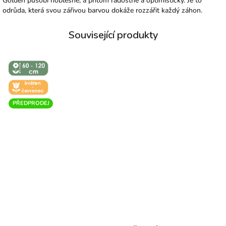
Golden působí noblesně, a přitom radostně a optimisticky. Je to
odrůda, která svou zářivou barvou dokáže rozzářit každý záhon.
↕️ VÝŠKA 60
- 120 CM
🌼 KVĚT -
ČERVEN
PŘEDPRODEJ