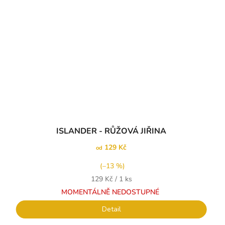
ISLANDER - RŮŽOVÁ JIŘINA
129 Kč
od
(–13 %)
Měrná
129 Kč / 1 ks
cena:
MOMENTÁLNĚ NEDOSTUPNÉ
Detail