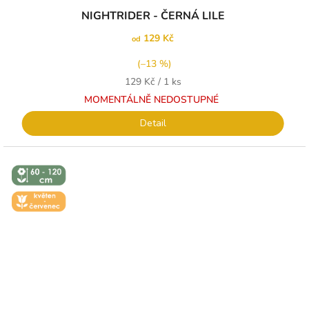
NIGHTRIDER - ČERNÁ LILE
129 Kč
od
(–13 %)
Měrná
129 Kč / 1 ks
cena:
MOMENTÁLNĚ NEDOSTUPNÉ
Detail
↕️ VÝŠKA 60
- 120 CM
🌼 KVĚT -
ČERVEN