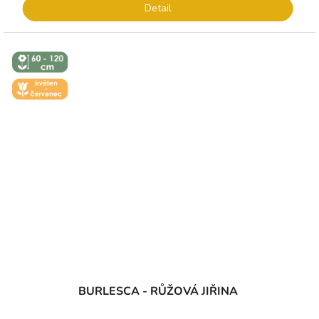
Detail
↕️ VÝŠKA 60
- 120 CM
🌼 KVĚT -
ČERVEN
BURLESCA - RŮŽOVÁ JIŘINA