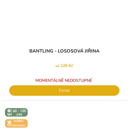
BANTLING - LOSOSOVÁ JIŘINA
129 Kč
od
MOMENTÁLNĚ NEDOSTUPNÉ
Detail
↕️ VÝŠKA 60
- 120 CM
🌼 KVĚT -
ČERVEN