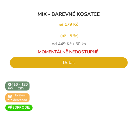
MIX - BAREVNÉ KOSATCE
179 Kč
od
(až –5 %)
Měrná
od 449 Kč / 30 ks
cena:
MOMENTÁLNĚ NEDOSTUPNÉ
Detail
↕️ VÝŠKA 60
- 120 CM
🌼 KVĚT -
ČERVEN
PŘEDPRODEJ