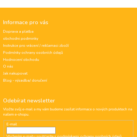
Z
á
Informace pro vás
p
a
Doprava a platba
t
obchodni podminky
í
Instrukce pro vrácení / reklamaci zboží
Podmínky ochrany osobních údajů
Hodnocení obchodu
O nás
Jak nakupovat
Blog - výsadba/ doručení
Odebírat newsletter
Vložte svůj e-mail a my vám budeme zasílat informace o nových produktech na
našem e-shopu.
E-mail
Vložením e-mailu souhlasíte s
podmínkami ochrany osobních údajů