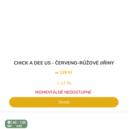
CHICK A DEE US - ČERVENO-RŮŽOVÉ JIŘINY
129 Kč
od
(–13 %)
MOMENTÁLNĚ NEDOSTUPNÉ
Detail
↕️ VÝŠKA 60
- 120 CM