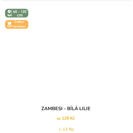
↕️ VÝŠKA 60
- 120 CM
🌼 KVĚT -
ČERVEN
ZAMBESI - BÍLÁ LILIE
129 Kč
od
(–13 %)