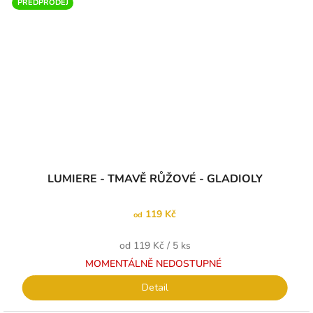
PŘEDPRODEJ
LUMIERE - TMAVĚ RŮŽOVÉ - GLADIOLY
119 Kč
od
Měrná
od 119 Kč / 5 ks
cena:
MOMENTÁLNĚ NEDOSTUPNÉ
Detail