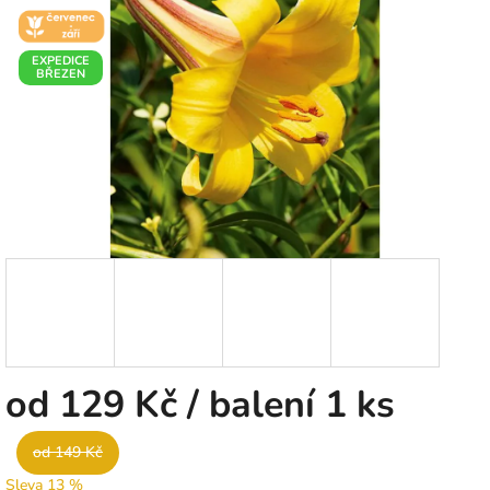
🌼 KVĚT -
5
ČERVENEC
hvězdiček.
EXPEDICE
BŘEZEN
od
129 Kč
/ balení 1 ks
od 149 Kč
Sleva 13 %