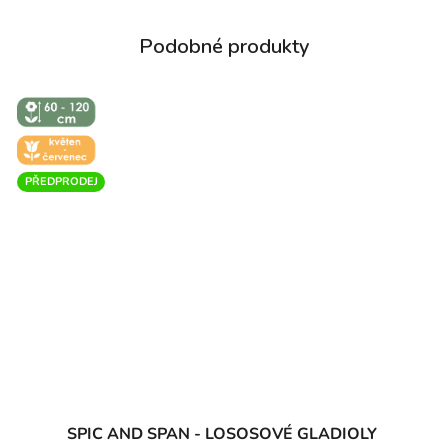
↕️ VÝŠKA 60
- 120 CM
🌼 KVĚT -
ČERVEN
PŘEDPRODEJ
SPIC AND SPAN - LOSOSOVÉ GLADIOLY