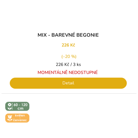
MIX - BAREVNÉ BEGONIE
226 Kč
(–20 %)
Měrná
226 Kč / 3 ks
cena:
MOMENTÁLNĚ NEDOSTUPNÉ
Detail
↕️ VÝŠKA 60
- 120 CM
🌼 KVĚT -
ČERVEN