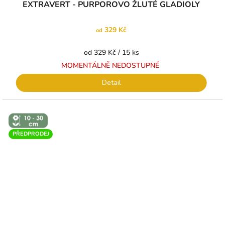
EXTRAVERT - PURPOROVO ŽLUTÉ GLADIOLY
329 Kč
od
Měrná
od 329 Kč / 15 ks
cena:
MOMENTÁLNĚ NEDOSTUPNÉ
Detail
↕️ VÝŠKA 10
- 30 CM
PŘEDPRODEJ