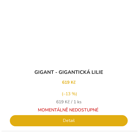
GIGANT - GIGANTICKÁ LILIE
619 Kč
(–13 %)
Měrná
619 Kč / 1 ks
cena:
MOMENTÁLNĚ NEDOSTUPNÉ
Detail