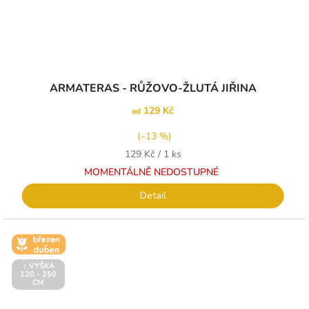
ARMATERAS - RŮŽOVO-ŽLUTÁ JIŘINA
129 Kč
od
(–13 %)
Měrná
129 Kč / 1 ks
cena:
MOMENTÁLNĚ NEDOSTUPNÉ
Detail
🌼 KVĚT -
BŘEZEN -
DUBEN
↕️ VÝŠKA
120 - 250
CM