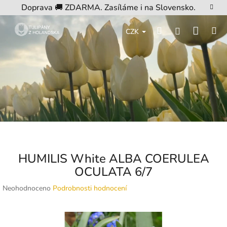
Přejít
Doprava 🚚 ZDARMA. Zasíláme i na Slovensko.
na
obsah
Nákup
Hledat
M
Přihlášení
CZK
košík
HUMILIS White ALBA COERULEA
OCULATA 6/7
Průměrné
Neohodnoceno
Podrobnosti hodnocení
hodnocení
produktu
je