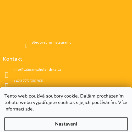
Sledovat na Instagramu
Kontakt
info
@
tulipanyzholandska.cz
+420 775 506 960
Facebook
Tento web používá soubory cookie. Dalším procházením
tohoto webu vyjadřujete souhlas s jejich používáním. Více
instagram
informací
zde
.
Nastavení
EUR