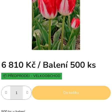
5
hvězdiček.
6 810 Kč
/ Balení 500 ks
Měrná
📦 PŘEDPRODEJ - VELKOOBCHOD
cena:
Do košíku
500 ks v balení