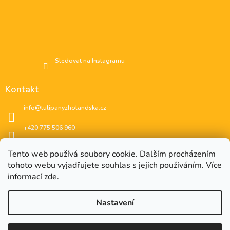
Sledovat na Instagramu
Kontakt
info
@
tulipanyzholandska.cz
+420 775 506 960
Facebook
Tento web používá soubory cookie. Dalším procházením
tohoto webu vyjadřujete souhlas s jejich používáním. Více
instagram
informací
zde
.
Nastavení
EUR