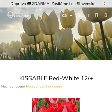
Přejít
Doprava 🚚 ZDARMA. Zasíláme i na Slovensko.
na
obsah
Nákup
Hledat
M
Přihlášení
CZK
košík
KISSABLE Red-White 12/+
Průměrné
Neohodnoceno
Podrobnosti hodnocení
hodnocení
produktu
je
0,0
z