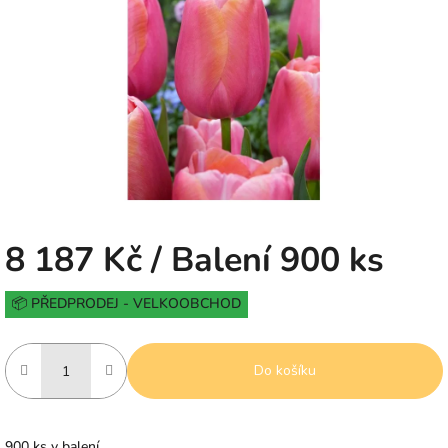
5
hvězdiček.
8 187 Kč
/ Balení 900 ks
Měrná
📦 PŘEDPRODEJ - VELKOOBCHOD
cena:
Do košíku
900 ks v balení