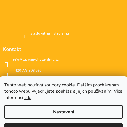
Sledovat na Instagramu
Kontakt
info
@
tulipanyzholandska.cz
+420 775 506 960
Facebook
Tento web používá soubory cookie. Dalším procházením
tohoto webu vyjadřujete souhlas s jejich používáním. Více
instagram
informací
zde
.
Nastavení
EUR