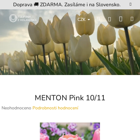
Přejít
Doprava 🚚 ZDARMA. Zasíláme i na Slovensko.
na
obsah
Nákup
Hledat
M
Přihlášení
CZK
košík
MENTON Pink 10/11
Průměrné
Neohodnoceno
Podrobnosti hodnocení
hodnocení
produktu
je
0,0
z