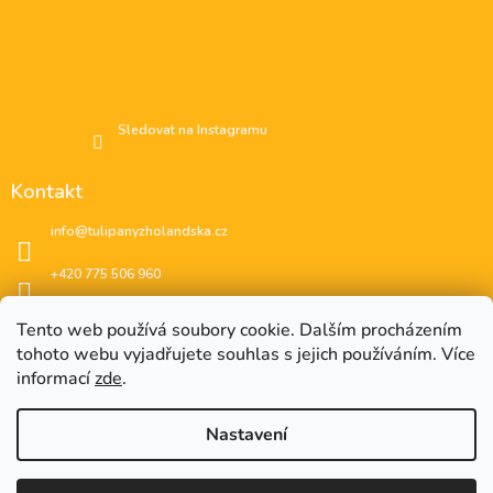
Sledovat na Instagramu
Kontakt
info
@
tulipanyzholandska.cz
+420 775 506 960
Facebook
Tento web používá soubory cookie. Dalším procházením
tohoto webu vyjadřujete souhlas s jejich používáním. Více
instagram
informací
zde
.
Nastavení
EUR