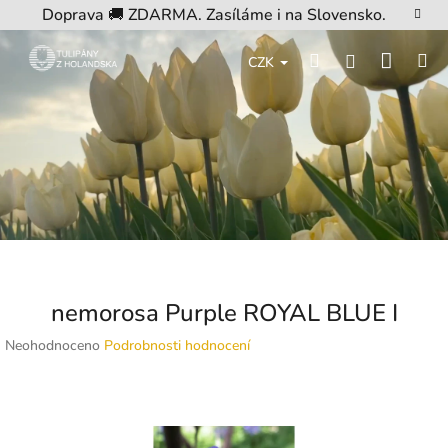
Přejít
Doprava 🚚 ZDARMA. Zasíláme i na Slovensko.
na
obsah
Nákup
Hledat
M
Přihlášení
CZK
košík
nemorosa Purple ROYAL BLUE I
Průměrné
Neohodnoceno
Podrobnosti hodnocení
hodnocení
produktu
je
0,0
z