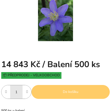
5
hvězdiček.
14 843 Kč
/ Balení 500 ks
Měrná
📦 PŘEDPRODEJ - VELKOOBCHOD
cena:
Do košíku
500 ks v balení