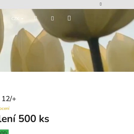
Nákupní
Hledat
Přihlášení
CZK
košík
 12/+
ocení
lení 500 ks
HOD