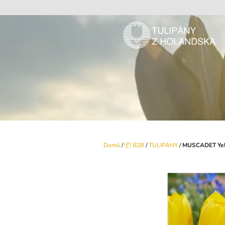
Přejít
na
obsah
Domů
/
📦 B2B
/
TULIPÁNY
/
MUSCADET Yel