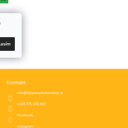
u
lasím
Kontakt
info
@
tulipanyzholandska.cz
+420 775 506 960
Facebook
instagram