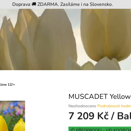
Doprava 🚚 ZDARMA. Zasíláme i na Slovensko.
low 12/+
MUSCADET Yellow
Průměrné
Neohodnoceno
Podrobnosti hodn
hodnocení
7 209 Kč
/ Ba
produktu
je
Měrná
0,0
📦 PŘEDPRODEJ - VELKOOBC