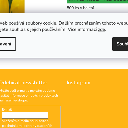
cena:
z
500 ks v balení
5
hvězdiček.
web používá soubory cookie. Dalším procházením tohoto web
Do košíku
jete souhlas s jejich používáním. Více informací
zde
.
Hlídat
avení
Souh
Odebírat newsletter
Instagram
Vložte svůj e-mail a my vám budeme
zasílat informace o nových produktech
na našem e-shopu.
E-mail
Vložením e-mailu souhlasíte s
podmínkami ochrany osobních