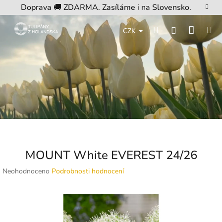
Přejít
Doprava 🚚 ZDARMA. Zasíláme i na Slovensko.
na
obsah
Nákup
Hledat
M
Přihlášení
CZK
košík
MOUNT White EVEREST 24/26
Průměrné
Neohodnoceno
Podrobnosti hodnocení
hodnocení
produktu
je
0,0
z