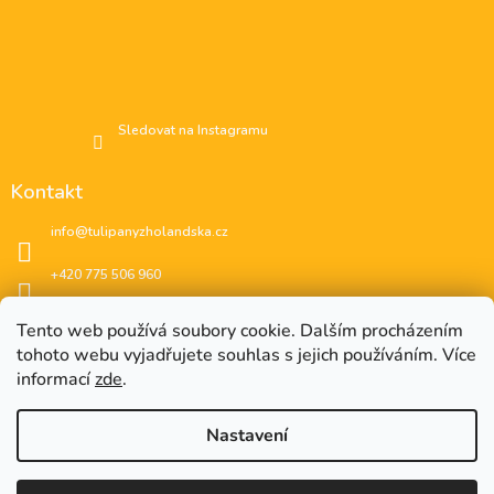
Sledovat na Instagramu
Kontakt
info
@
tulipanyzholandska.cz
+420 775 506 960
Facebook
Tento web používá soubory cookie. Dalším procházením
tohoto webu vyjadřujete souhlas s jejich používáním. Více
instagram
informací
zde
.
Nastavení
EUR