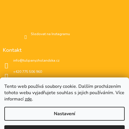
Sledovat na Instagramu
Kontakt
info
@
tulipanyzholandska.cz
+420 775 506 960
Facebook
Tento web používá soubory cookie. Dalším procházením
tohoto webu vyjadřujete souhlas s jejich používáním. Více
instagram
informací
zde
.
Nastavení
EUR