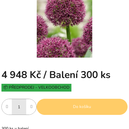
5
hvězdiček.
4 948 Kč
/ Balení 300 ks
Měrná
📦 PŘEDPRODEJ - VELKOOBCHOD
cena:
Do košíku
300 ks v balení