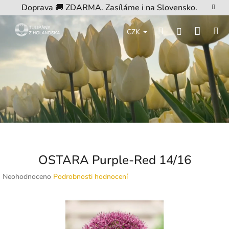
Přejít
Doprava 🚚 ZDARMA. Zasíláme i na Slovensko.
na
obsah
Nákup
Hledat
M
Přihlášení
CZK
košík
OSTARA Purple-Red 14/16
Průměrné
Neohodnoceno
Podrobnosti hodnocení
hodnocení
produktu
je
0,0
z