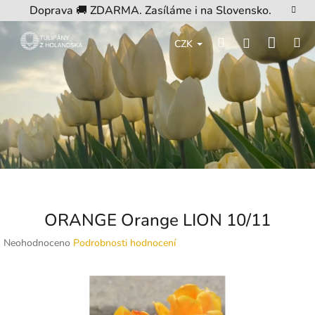
Přejít
Doprava 🚚 ZDARMA. Zasíláme i na Slovensko.
na
obsah
Nákup
Hledat
M
Přihlášení
CZK
košík
ORANGE Orange LION 10/11
Průměrné
Neohodnoceno
Podrobnosti hodnocení
hodnocení
produktu
je
0,0
z