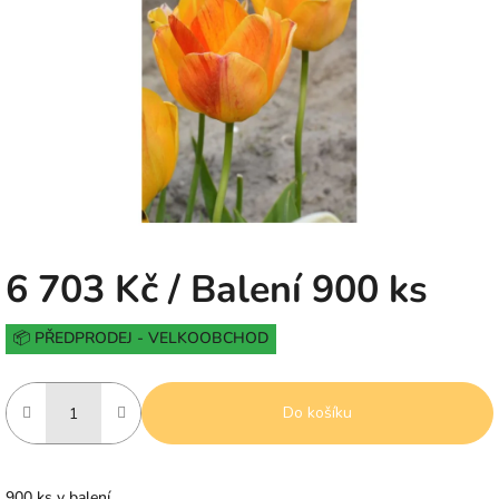
5
hvězdiček.
6 703 Kč
/ Balení 900 ks
Měrná
📦 PŘEDPRODEJ - VELKOOBCHOD
cena:
Do košíku
900 ks v balení