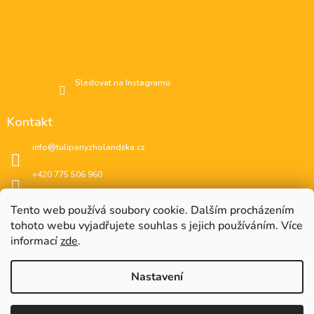
Sledovat na Instagramu
Kontakt
info
@
tulipanyzholandska.cz
+420 775 506 960
Facebook
Tento web používá soubory cookie. Dalším procházením
tohoto webu vyjadřujete souhlas s jejich používáním. Více
instagram
informací
zde
.
Nastavení
EUR