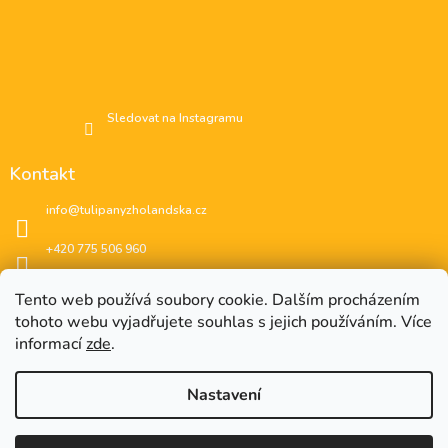
Sledovat na Instagramu
Kontakt
info
@
tulipanyzholandska.cz
+420 775 506 960
Facebook
Tento web používá soubory cookie. Dalším procházením
tohoto webu vyjadřujete souhlas s jejich používáním. Více
instagram
informací
zde
.
Nastavení
EUR