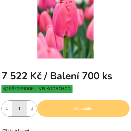
5
hvězdiček.
7 522 Kč
/ Balení 700 ks
Měrná
📦 PŘEDPRODEJ - VELKOOBCHOD
cena:
Do košíku
700 ks v balení