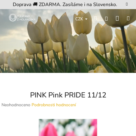
Přejít
Doprava 🚚 ZDARMA. Zasíláme i na Slovensko.
na
obsah
Nákup
Hledat
M
Přihlášení
CZK
košík
PINK Pink PRIDE 11/12
Průměrné
Neohodnoceno
Podrobnosti hodnocení
hodnocení
produktu
je
0,0
z