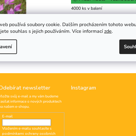
cena:
z
4000 ks v balení
5
hvězdiček.
web používá soubory cookie. Dalším procházením tohoto web
Do košíku
jete souhlas s jejich používáním. Více informací
zde
.
Hlídat
avení
Souh
Odebírat newsletter
Instagram
Vložte svůj e-mail a my vám budeme
zasílat informace o nových produktech
na našem e-shopu.
E-mail
Vložením e-mailu souhlasíte s
podmínkami ochrany osobních