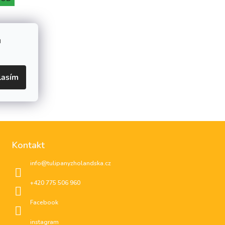
u
lasím
Kontakt
info
@
tulipanyzholandska.cz
+420 775 506 960
Facebook
instagram