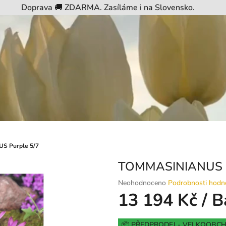
Doprava 🚚 ZDARMA. Zasíláme i na Slovensko.
S Purple 5/7
TOMMASINIANUS P
Průměrné
Neohodnoceno
Podrobnosti hodn
hodnocení
13 194 Kč
/ B
produktu
je
Měrná
0,0
📦 PŘEDPRODEJ - VELKOOBC