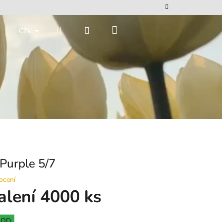
Nákupní
Hledat
Přihlášení
CZK
košík
urple 5/7
ocení
alení 4000 ks
HOD