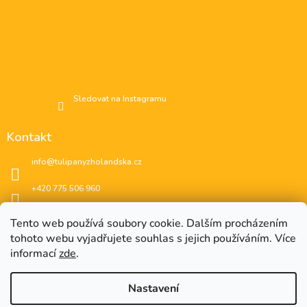
Sledovat na Instagramu
Kontakt
info
@
tulipanyzholandska.cz
+420 775 506 960
Facebook
Tento web používá soubory cookie. Dalším procházením
tohoto webu vyjadřujete souhlas s jejich používáním. Více
instagram
informací
zde
.
Nastavení
EUR