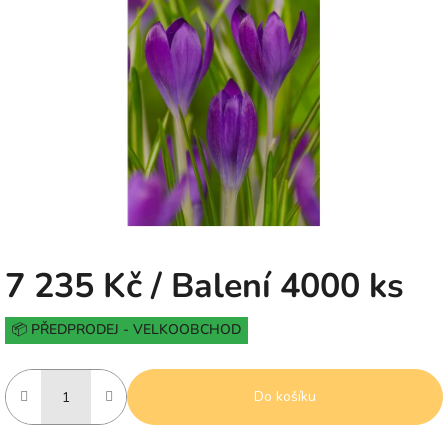
0,0
z
5
hvězdiček.
7 235 Kč
/ Balení 4000 ks
Měrná
📦 PŘEDPRODEJ - VELKOOBCHOD
cena:
Do košíku