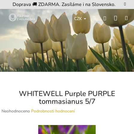
Přejít
Doprava 🚚 ZDARMA. Zasíláme i na Slovensko.
na
obsah
Nákup
Hledat
M
Přihlášení
CZK
košík
WHITEWELL Purple PURPLE
tommasianus 5/7
Průměrné
Neohodnoceno
Podrobnosti hodnocení
hodnocení
produktu
je