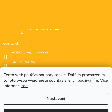
Sledovat na Instagramu
Kontakt
info
@
tulipanyzholandska.cz
+420 775 506 960
Facebook
Tento web používá soubory cookie. Dalším procházením
tohoto webu vyjadřujete souhlas s jejich používáním. Více
instagram
informací
zde
.
Nastavení
EUR