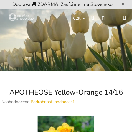
Přejít
Doprava 🚚 ZDARMA. Zasíláme i na Slovensko.
na
obsah
Nákup
Hledat
M
Přihlášení
CZK
košík
APOTHEOSE Yellow-Orange 14/16
Průměrné
Neohodnoceno
Podrobnosti hodnocení
hodnocení
produktu
je
0,0
z