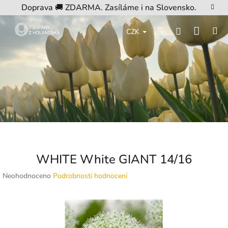
Přejít
Doprava 🚚 ZDARMA. Zasíláme i na Slovensko.
na
obsah
Nákup
Hledat
M
Přihlášení
CZK
košík
WHITE White GIANT 14/16
Průměrné
Neohodnoceno
Podrobnosti hodnocení
hodnocení
produktu
je
0,0
z