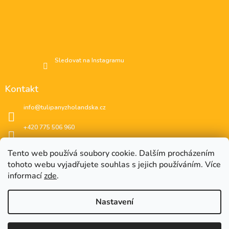
Sledovat na Instagramu
Kontakt
info
@
tulipanyzholandska.cz
+420 775 506 960
Facebook
Tento web používá soubory cookie. Dalším procházením
tohoto webu vyjadřujete souhlas s jejich používáním. Více
instagram
informací
zde
.
Nastavení
EUR