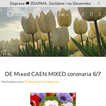
Přejít
Doprava 🚚 ZDARMA. Zasíláme i na Slovensko.
na
obsah
Nákup
Hledat
M
Přihlášení
CZK
košík
DE Mixed CAEN MIXED coronaria 6/7
Průměrné
Neohodnoceno
Podrobnosti hodnocení
hodnocení
produktu
je
0,0
z