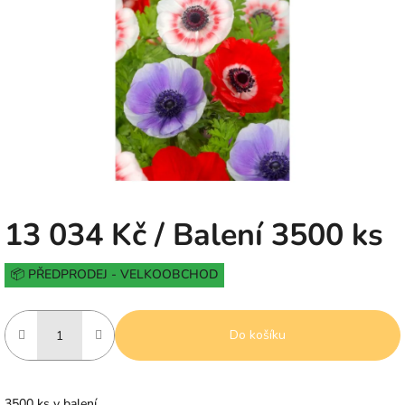
5
hvězdiček.
13 034 Kč
/ Balení 3500 ks
Měrná
📦 PŘEDPRODEJ - VELKOOBCHOD
cena:
Do košíku
3500 ks v balení