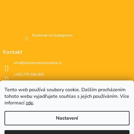
Sledovat na Instagramu
Kontakt
info
@
tulipanyzholandska.cz
+420 775 506 960
Facebook
Tento web používá soubory cookie. Dalším procházením
tohoto webu vyjadřujete souhlas s jejich používáním. Více
instagram
informací
zde
.
Nastavení
EUR