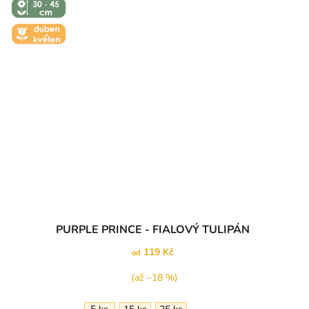
- 45 CM
🌼 KVĚT -
DUBEN-
KVĚTEN
Průměrné
PURPLE PRINCE - FIALOVÝ TULIPÁN
hodnocení
produktu
119 Kč
od
je
5,0
(až –18 %)
z
5