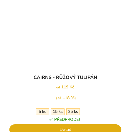
CAIRNS - RŮŽOVÝ TULIPÁN
119 Kč
od
(až –18 %)
5 ks
15 ks
25 ks
✅ PŘEDPRODEJ
Detail