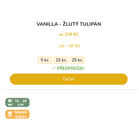
VANILLA - ŽLUTÝ TULIPÁN
229 Kč
od
(až –18 %)
5 ks
15 ks
25 ks
✅ PŘEDPRODEJ
Detail
↕️ VÝŠKA 10
- 30 CM
🌼 KVĚT -
BŘEZEN -
DUBEN