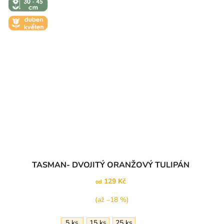
- 45 CM
🌼 KVĚT -
DUBEN-
KVĚTEN
TASMAN- DVOJITÝ ORANŽOVÝ TULIPÁN
129 Kč
od
(až –18 %)
5 ks
15 ks
25 ks