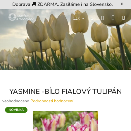
Přejít
Doprava 🚚 ZDARMA. Zasíláme i na Slovensko.
na
obsah
Nákup
Hledat
M
Přihlášení
CZK
košík
YASMINE -BÍLO FIALOVÝ TULIPÁN
Průměrné
Neohodnoceno
Podrobnosti hodnocení
hodnocení
NOVINKA
produktu
je
0,0
z