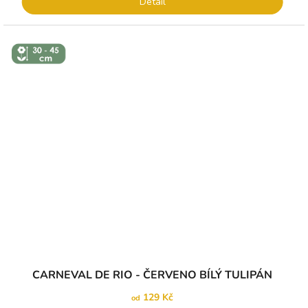
Detail
↕️ VÝŠKA 30
- 45 CM
Průměrné
CARNEVAL DE RIO - ČERVENO BÍLÝ TULIPÁN
hodnocení
produktu
129 Kč
od
je