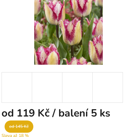
5
hvězdiček.
od
119 Kč
/ balení 5 ks
od 145 Kč
Sleva až 18 %