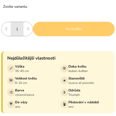
Měrná
Zvolte variantu
cena:
Do košíku
Nejdůležitější vlastnosti
Výška
Doba květu
📏
🌸
35–45 cm
duben–květen
Velikost květu
Stanoviště
🌺
☀️
8–10 cm
slunce až polostín
Barva
Odrůda
🎨
🌷
výrazná barva
Triumph
Do vázy
Pěstování v nádobě
💐
🪴
ano
ano