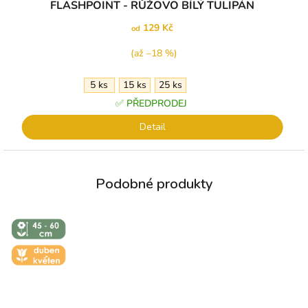
FLASHPOINT - RŮŽOVO BÍLÝ TULIPÁN
129 Kč
od
(až –18 %)
5 ks
15 ks
25 ks
✅ PŘEDPRODEJ
Detail
↕️ VÝŠKA 45
- 60 CM
🌼 KVĚT -
DUBEN-
KVĚTEN