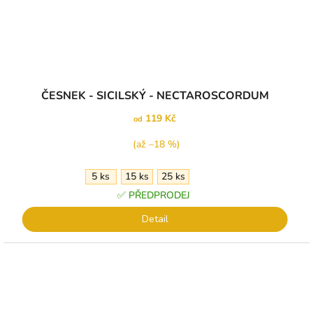
ČESNEK - SICILSKÝ - NECTAROSCORDUM
119 Kč
od
(až –18 %)
5 ks
15 ks
25 ks
✅ PŘEDPRODEJ
Detail