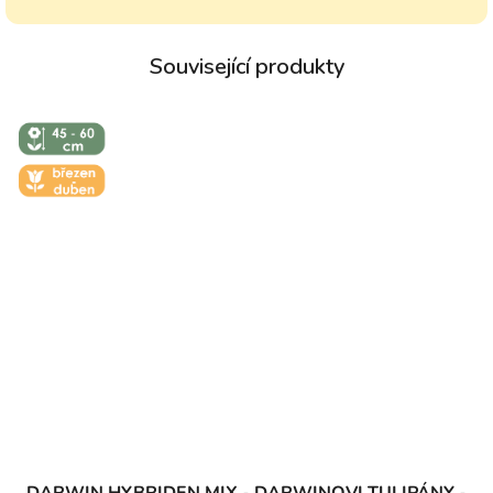
↕️ VÝŠKA 45
- 60 CM
🌼 KVĚT -
BŘEZEN -
DUBEN