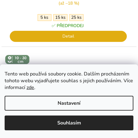
(až –18 %)
5 ks
15 ks
25 ks
✅ PŘEDPRODEJ
Detail
↕️ VÝŠKA 10
- 30 CM
Tento web používá soubory cookie. Dalším procházením
tohoto webu vyjadřujete souhlas s jejich používáním. Více
informací
zde
.
Nastavení
EUR
CZK
EUR
????
????
Souhlasím
�esko
Slovensko