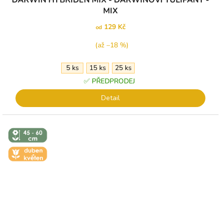
DARWIN HYBRIDEN MIX - DARWINOVI TULIPÁNY -
MIX
129 Kč
od
(až –18 %)
5 ks
15 ks
25 ks
✅ PŘEDPRODEJ
Detail
↕️ VÝŠKA 45
- 60 CM
🌼 KVĚT -
DUBEN-
KVĚTEN