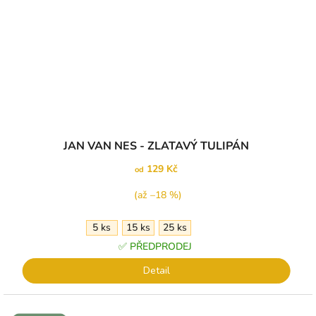
JAN VAN NES - ZLATAVÝ TULIPÁN
129 Kč
od
(až –18 %)
5 ks
15 ks
25 ks
✅ PŘEDPRODEJ
Detail
↕️ VÝŠKA 30