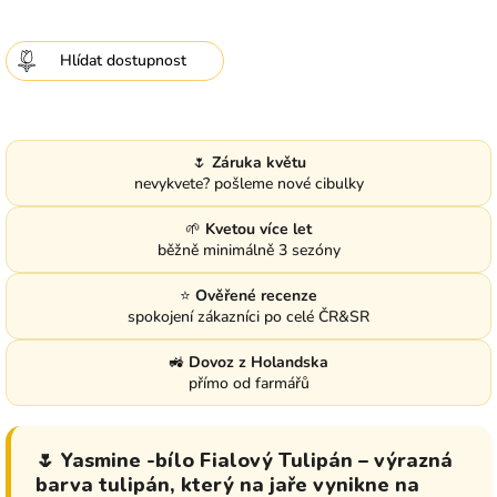
Hlídat
🌷
Záruka květu
nevykvete? pošleme nové cibulky
🌱
Kvetou více let
běžně minimálně 3 sezóny
⭐
Ověřené recenze
spokojení zákazníci po celé ČR&SR
🚜
Dovoz z Holandska
přímo od farmářů
🌷 Yasmine -bílo Fialový Tulipán – výrazná
barva tulipán, který na jaře vynikne na