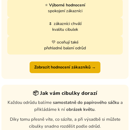
⭐
Výborné hodnocení
spokojení zákazníci
🌷 zákazníci chválí
kvalitu cibulek
💛 oceňují také
přehledné balení odrůd
Zobrazit hodnocení zákazníků →
📦 Jak vám cibulky dorazí
Každou odrůdu balíme
samostatně do papírového sáčku
a
přikládáme k ní
obrázek květu
.
Díky tomu přesně víte, co sázíte, a při výsadbě si můžete
cibulky snadno rozdělit podle odrůd.