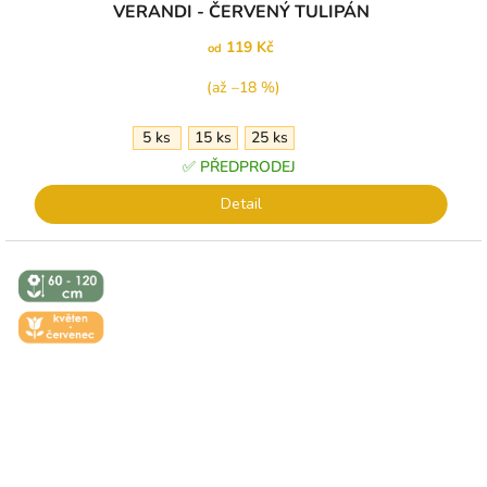
VERANDI - ČERVENÝ TULIPÁN
119 Kč
od
(až –18 %)
5 ks
15 ks
25 ks
✅ PŘEDPRODEJ
Detail
↕️ VÝŠKA 60
- 120 CM
🌼 KVĚT -
ČERVEN