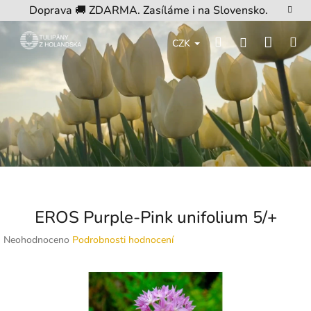
Přejít
Doprava 🚚 ZDARMA. Zasíláme i na Slovensko.
na
obsah
Nákup
Hledat
M
Přihlášení
CZK
košík
EROS Purple-Pink unifolium 5/+
Průměrné
Neohodnoceno
Podrobnosti hodnocení
hodnocení
produktu
je
0,0
z