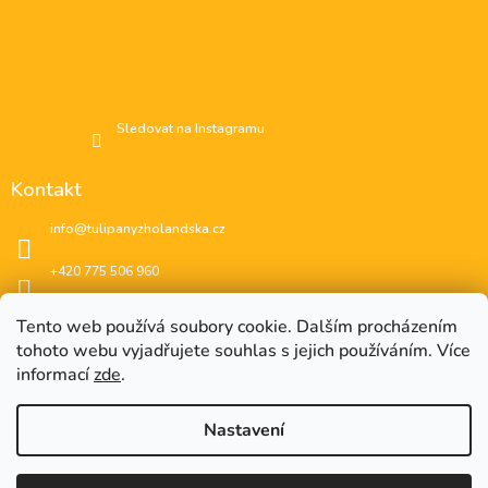
Sledovat na Instagramu
Kontakt
info
@
tulipanyzholandska.cz
+420 775 506 960
Facebook
Tento web používá soubory cookie. Dalším procházením
tohoto webu vyjadřujete souhlas s jejich používáním. Více
instagram
informací
zde
.
Nastavení
EUR