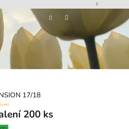
Nákupní
Hledat
Přihlášení
CZK
košík
NSION 17/18
ocení
alení 200 ks
HOD