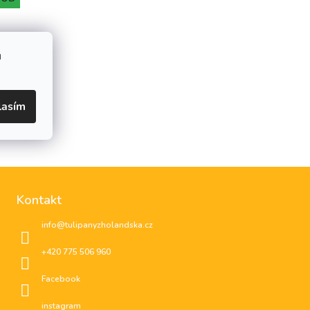
u
lasím
Kontakt
info
@
tulipanyzholandska.cz
+420 775 506 960
Facebook
instagram