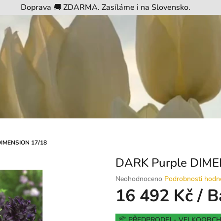
Doprava 🚚 ZDARMA. Zasíláme i na Slovensko.
DIMENSION 17/18
DARK Purple DIME
Průměrné
Neohodnoceno
Podrobnosti hodn
hodnocení
16 492 Kč
/ B
produktu
je
Měrná
0,0
📦 PŘEDPRODEJ - VELKOOBC