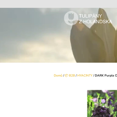
Přejít
na
obsah
Domů
/
📦 B2B
/
HYACINTY
/
DARK Purple 