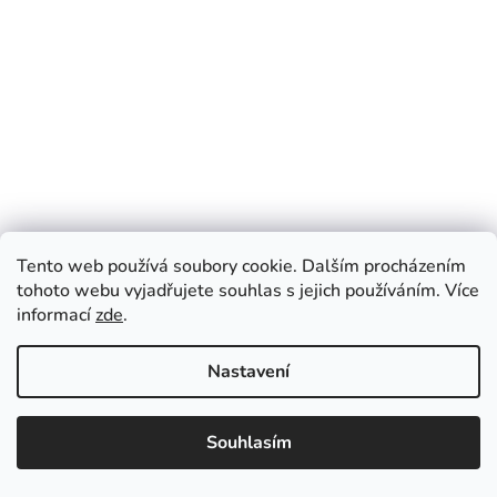
Tento web používá soubory cookie. Dalším procházením
tohoto webu vyjadřujete souhlas s jejich používáním. Více
informací
zde
.
DELFT Blue BLUE 19/+
Nastavení
3 208 Kč
/ Balení 150 ks
EUR
CZK
EUR
????
????
Souhlasím
📦 PŘEDPRODEJ - VELKOOBCHOD
�esko
Slovensko