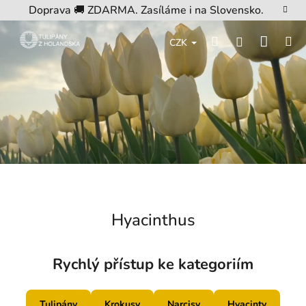
Přejít
Doprava 🚚 ZDARMA. Zasíláme i na Slovensko.
na
obsah
Nákup
Hledat
M
Přihlášení
CZK
košík
Hyacinthus
Rychlý přístup ke kategoriím
Tulipány
Krokusy
Narcisy
Hyacinty