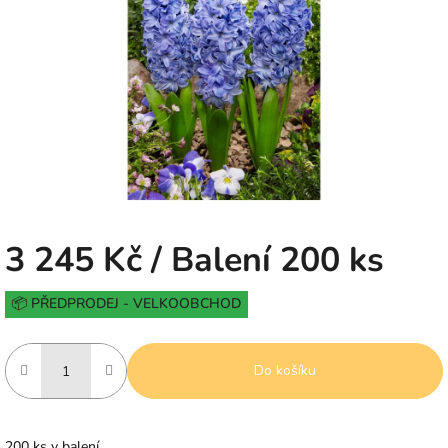
5
hvězdiček.
3 245 Kč
/ Balení 200 ks
Měrná
📦 PŘEDPRODEJ - VELKOOBCHOD
cena:
Do košíku
200 ks v balení