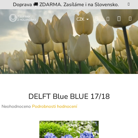
Přejít
Doprava 🚚 ZDARMA. Zasíláme i na Slovensko.
na
obsah
Nákup
Hledat
M
Přihlášení
CZK
košík
DELFT Blue BLUE 17/18
Průměrné
Neohodnoceno
Podrobnosti hodnocení
hodnocení
produktu
je
0,0
z