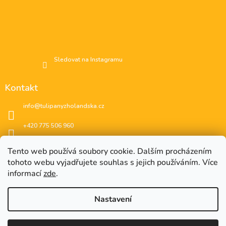
Sledovat na Instagramu
Kontakt
info
@
tulipanyzholandska.cz
+420 775 506 960
Facebook
Tento web používá soubory cookie. Dalším procházením
tohoto webu vyjadřujete souhlas s jejich používáním. Více
instagram
informací
zde
.
Nastavení
EUR