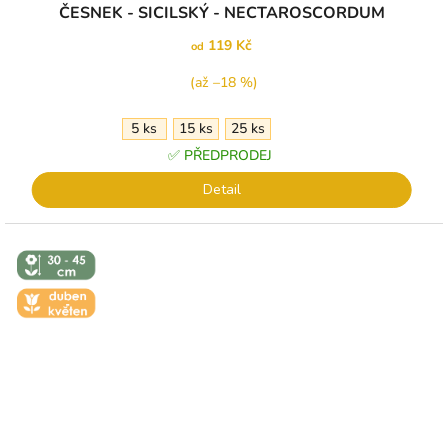
ČESNEK - SICILSKÝ - NECTAROSCORDUM
119 Kč
od
(až –18 %)
5 ks
15 ks
25 ks
✅ PŘEDPRODEJ
Detail
↕️ VÝŠKA 30
- 45 CM
🌼 KVĚT -
DUBEN-
KVĚTEN