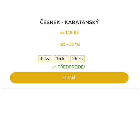
ČESNEK - KARATANSKÝ
119 Kč
od
(až –18 %)
5 ks
15 ks
25 ks
✅ PŘEDPRODEJ
Detail