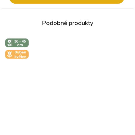
↕️ VÝŠKA 30
- 45 CM
🌼 KVĚT -
DUBEN-
KVĚTEN