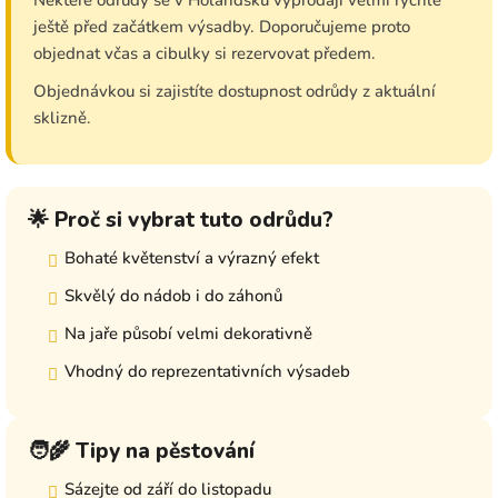
Některé odrůdy se v Holandsku vyprodají velmi rychle
ještě před začátkem výsadby. Doporučujeme proto
objednat včas a cibulky si rezervovat předem.
Objednávkou si zajistíte dostupnost odrůdy z aktuální
sklizně.
🌟 Proč si vybrat tuto odrůdu?
Bohaté květenství a výrazný efekt
Skvělý do nádob i do záhonů
Na jaře působí velmi dekorativně
Vhodný do reprezentativních výsadeb
🧑‍🌾 Tipy na pěstování
Sázejte od září do listopadu