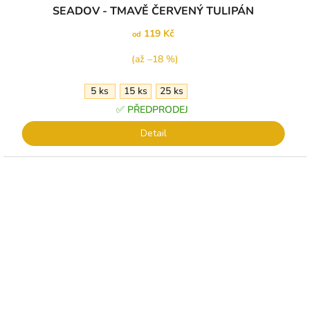
SEADOV - TMAVĚ ČERVENÝ TULIPÁN
119 Kč
od
(až –18 %)
5 ks
15 ks
25 ks
✅ PŘEDPRODEJ
Detail