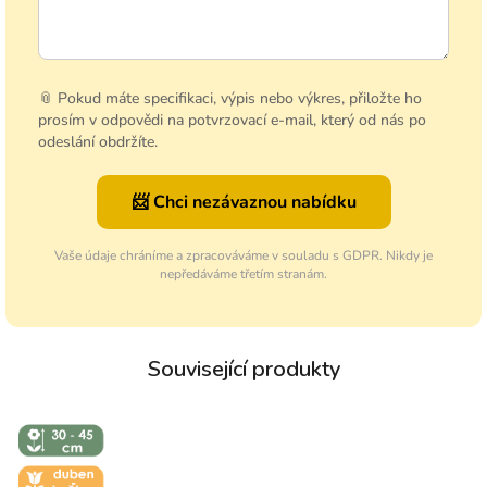
📎 Pokud máte specifikaci, výpis nebo výkres, přiložte ho
prosím v odpovědi na potvrzovací e-mail, který od nás po
odeslání obdržíte.
📨 Chci nezávaznou nabídku
Vaše údaje chráníme a zpracováváme v souladu s GDPR. Nikdy je
nepředáváme třetím stranám.
↕️ VÝŠKA 30
- 45 CM
🌼 KVĚT -
DUBEN-