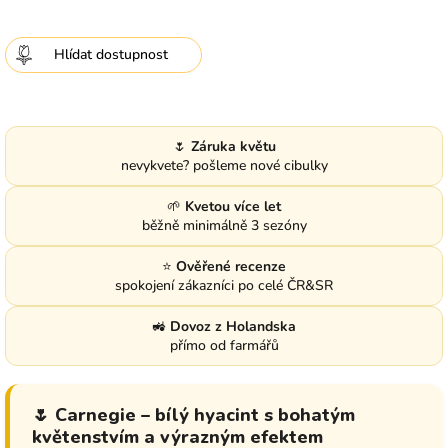
Hlídat
🌷
Záruka květu
nevykvete? pošleme nové cibulky
🌱
Kvetou více let
běžně minimálně 3 sezóny
⭐
Ověřené recenze
spokojení zákazníci po celé ČR&SR
🚜
Dovoz z Holandska
přímo od farmářů
🌷 Carnegie – bílý hyacint s bohatým
květenstvím a výrazným efektem