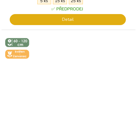
5 ks
15 ks
25 ks
✅ PŘEDPRODEJ
Detail
↕️ VÝŠKA 60
- 120 CM
🌼 KVĚT -
ČERVEN