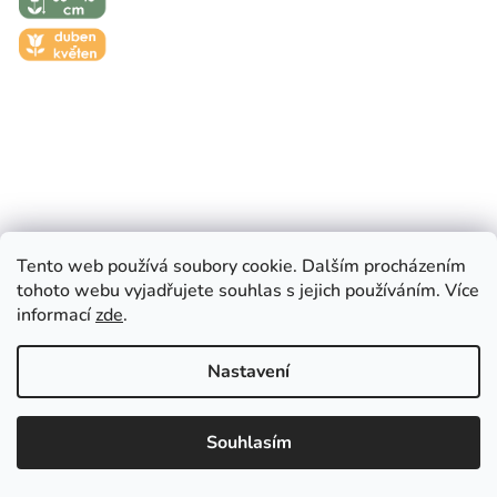
- 45 CM
🌼 KVĚT -
DUBEN-
KVĚTEN
Tento web používá soubory cookie. Dalším procházením
tohoto webu vyjadřujete souhlas s jejich používáním. Více
informací
zde
.
MELANIJA - FIALOVO-BÍLÝ TULIPÁN
Nastavení
EUR
119 Kč
od
CZK
EUR
(až –18 %)
????
????
Souhlasím
�esko
Slovensko
5 ks
15 ks
25 ks