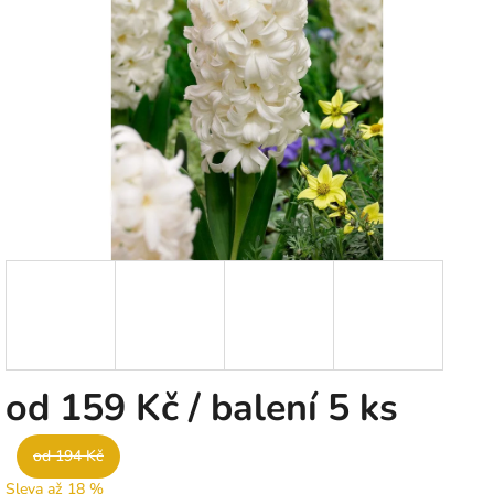
5
hvězdiček.
od
159 Kč
/ balení 5 ks
od 194 Kč
Sleva až 18 %