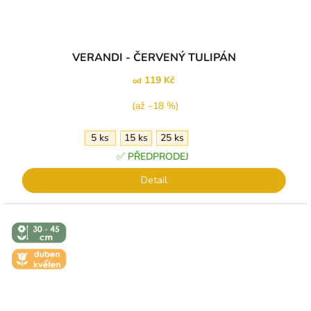
VERANDI - ČERVENÝ TULIPÁN
119 Kč
od
(až –18 %)
5 ks
15 ks
25 ks
✅ PŘEDPRODEJ
Detail
↕️ VÝŠKA 30
- 45 CM
🌼 KVĚT -
DUBEN-
KVĚTEN