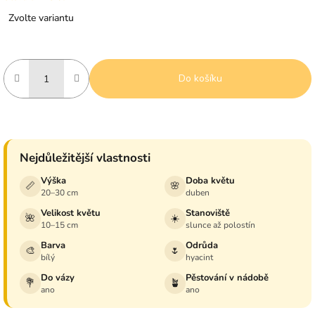
Měrná
Zvolte variantu
cena:
Do košíku
Nejdůležitější vlastnosti
Výška
Doba květu
📏
🌸
20–30 cm
duben
Velikost květu
Stanoviště
🌺
☀️
10–15 cm
slunce až polostín
Barva
Odrůda
🎨
🌷
bílý
hyacint
Do vázy
Pěstování v nádobě
💐
🪴
ano
ano