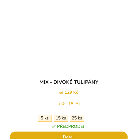
MIX - DIVOKÉ TULIPÁNY
129 Kč
od
(až –18 %)
5 ks
15 ks
25 ks
✅ PŘEDPRODEJ
Detail