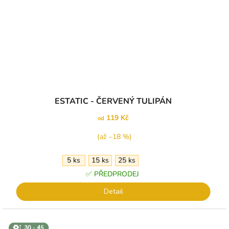
ESTATIC - ČERVENÝ TULIPÁN
119 Kč
od
(až –18 %)
5 ks
15 ks
25 ks
✅ PŘEDPRODEJ
Detail
↕️ VÝŠKA 30