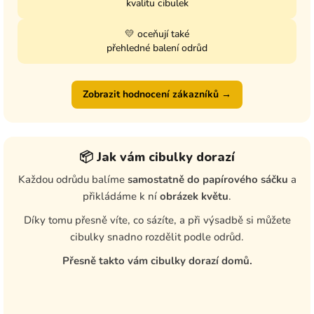
kvalitu cibulek
💛 oceňují také
přehledné balení odrůd
Zobrazit hodnocení zákazníků →
📦 Jak vám cibulky dorazí
Každou odrůdu balíme
samostatně do papírového sáčku
a
přikládáme k ní
obrázek květu
.
Díky tomu přesně víte, co sázíte, a při výsadbě si můžete
cibulky snadno rozdělit podle odrůd.
Přesně takto vám cibulky dorazí domů.