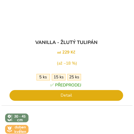
VANILLA - ŽLUTÝ TULIPÁN
229 Kč
od
(až –18 %)
5 ks
15 ks
25 ks
✅ PŘEDPRODEJ
Detail
↕️ VÝŠKA 30
- 45 CM
🌼 KVĚT -
DUBEN-
KVĚTEN