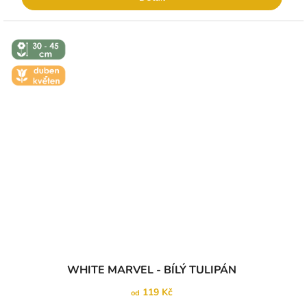
↕️ VÝŠKA 30
- 45 CM
🌼 KVĚT -
DUBEN-
KVĚTEN
Průměrné
WHITE MARVEL - BÍLÝ TULIPÁN
hodnocení
produktu
119 Kč
od
je