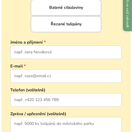
Návrh ve vaší zahradě
Balené cibuloviny
Řezané tulipány
Jméno a příjmení
*
E-mail
*
Telefon (volitelně)
Zpráva / upřesnění (volitelně)