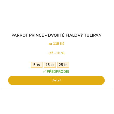
PARROT PRINCE - DVOJITĚ FIALOVÝ TULIPÁN
119 Kč
od
(až –18 %)
5 ks
15 ks
25 ks
✅ PŘEDPRODEJ
Detail