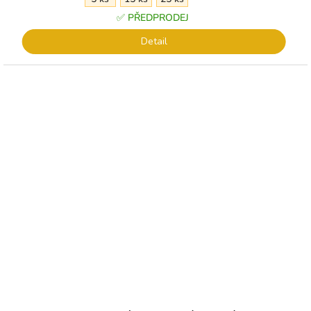
hvězdiček.
✅ PŘEDPRODEJ
Detail