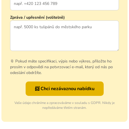
Zpráva / upřesnění (volitelně)
📎 Pokud máte specifikaci, výpis nebo výkres, přiložte ho
prosím v odpovědi na potvrzovací e-mail, který od nás po
odeslání obdržíte.
📨 Chci nezávaznou nabídku
Vaše údaje chráníme a zpracováváme v souladu s GDPR. Nikdy je
nepředáváme třetím stranám.