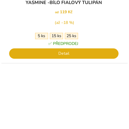
YASMINE -BÍLO FIALOVÝ TULIPÁN
119 Kč
od
(až –18 %)
5 ks
15 ks
25 ks
✅ PŘEDPRODEJ
Detail