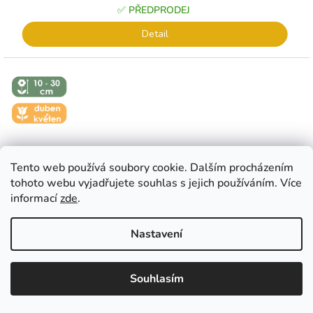
✅ PŘEDPRODEJ
Detail
↕️ VÝŠKA 10
- 30 CM
🌼 KVĚT -
DUBEN-
KVĚTEN
Tento web používá soubory cookie. Dalším procházením
tohoto webu vyjadřujete souhlas s jejich používáním. Více
informací
zde
.
Nastavení
EUR
CZK
EUR
????
????
Souhlasím
�esko
Slovensko
CARNEGIE - BÍLÝ HYACINT