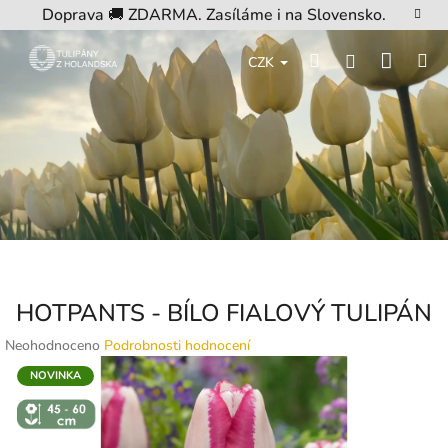
Přejít
Doprava 🚚 ZDARMA. Zasíláme i na Slovensko.
na
obsah
Nákup
Hledat
M
Přihlášení
CZK
košík
HOTPANTS - BÍLO FIALOVÝ TULIPÁN
Průměrné
Neohodnoceno
Podrobnosti hodnocení
hodnocení
NOVINKA
produktu
je
↕️ VÝŠKA 45
- 60 CM
0,0
z