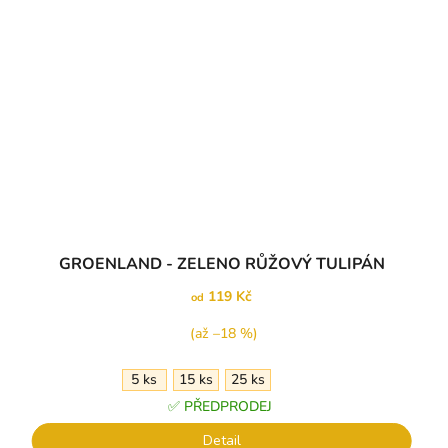
GROENLAND - ZELENO RŮŽOVÝ TULIPÁN
119 Kč
od
(až –18 %)
5 ks
15 ks
25 ks
✅ PŘEDPRODEJ
Detail