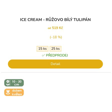
Průměrné
ICE CREAM - RŮŽOVO BÍLÝ TULIPÁN
hodnocení
produktu
519 Kč
od
je
5,0
(–18 %)
z
5
15 ks
25 ks
hvězdiček.
✅ PŘEDPRODEJ
Detail
↕️ VÝŠKA 10
- 30 CM
🌼 KVĚT -
DUBEN-
KVĚTEN