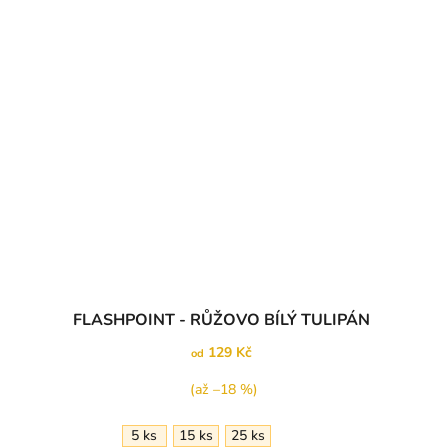
FLASHPOINT - RŮŽOVO BÍLÝ TULIPÁN
129 Kč
od
(až –18 %)
5 ks
15 ks
25 ks