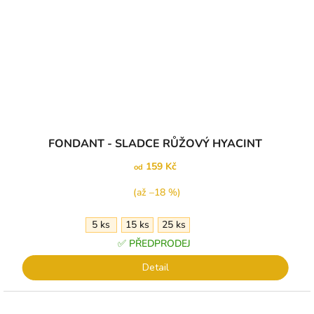
Průměrné
FONDANT - SLADCE RŮŽOVÝ HYACINT
hodnocení
produktu
159 Kč
od
je
5,0
(až –18 %)
z
5
5 ks
15 ks
25 ks
hvězdiček.
✅ PŘEDPRODEJ
Detail