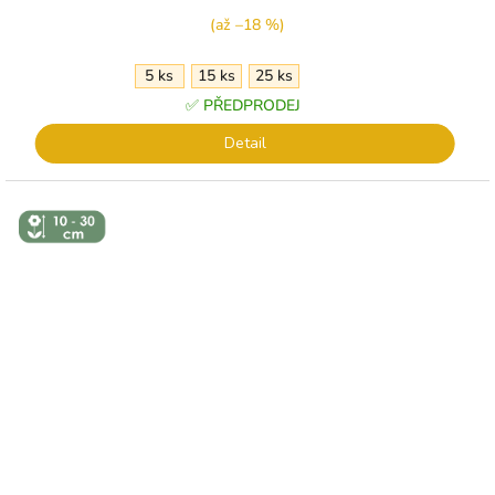
(až –18 %)
5 ks
15 ks
25 ks
✅ PŘEDPRODEJ
Detail
↕️ VÝŠKA 10
- 30 CM