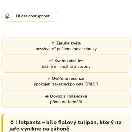
Hlídat
🌷
Záruka květu
nevykvete? pošleme nové cibulky
🌱
Kvetou více let
běžně minimálně 3 sezóny
⭐
Ověřené recenze
spokojení zákazníci po celé ČR&SR
🚜
Dovoz z Holandska
přímo od farmářů
🌷 Hotpants – bílo fialový tulipán, který na
jaře vynikne na záhoně