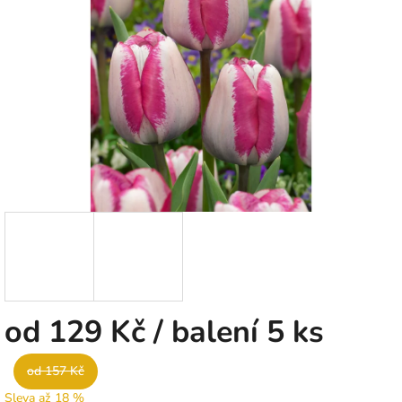
5
hvězdiček.
od
129 Kč
/ balení 5 ks
od 157 Kč
Sleva až 18 %