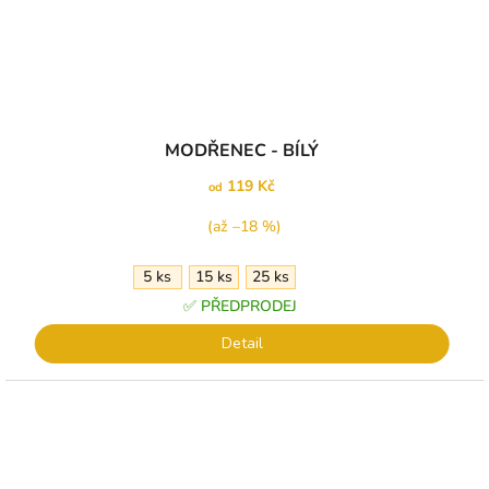
MODŘENEC - BÍLÝ
119 Kč
od
(až –18 %)
5 ks
15 ks
25 ks
✅ PŘEDPRODEJ
Detail