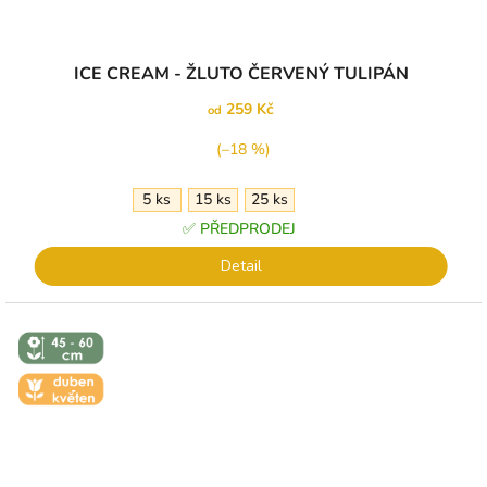
Průměrné
ICE CREAM - ŽLUTO ČERVENÝ TULIPÁN
hodnocení
produktu
259 Kč
od
je
5,0
(–18 %)
z
5
5 ks
15 ks
25 ks
hvězdiček.
✅ PŘEDPRODEJ
Detail
↕️ VÝŠKA 45
- 60 CM
🌼 KVĚT -
DUBEN-
KVĚTEN