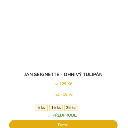
JAN SEIGNETTE - OHNIVÝ TULIPÁN
129 Kč
od
(až –18 %)
5 ks
15 ks
25 ks
✅ PŘEDPRODEJ
Detail