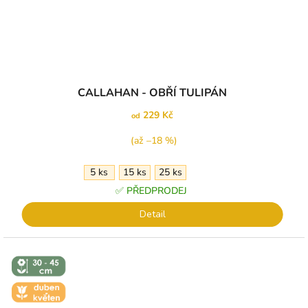
Průměrné
CALLAHAN - OBŘÍ TULIPÁN
hodnocení
produktu
229 Kč
od
je
5,0
(až –18 %)
z
5
5 ks
15 ks
25 ks
hvězdiček.
✅ PŘEDPRODEJ
Detail
↕️ VÝŠKA 30
- 45 CM
🌼 KVĚT -
DUBEN-
KVĚTEN