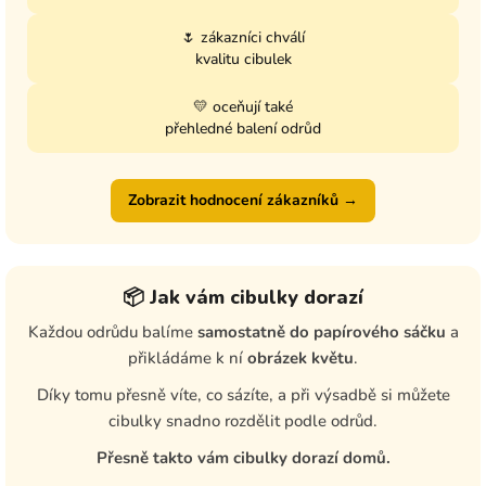
🌷 zákazníci chválí
kvalitu cibulek
💛 oceňují také
přehledné balení odrůd
Zobrazit hodnocení zákazníků →
📦 Jak vám cibulky dorazí
Každou odrůdu balíme
samostatně do papírového sáčku
a
přikládáme k ní
obrázek květu
.
Díky tomu přesně víte, co sázíte, a při výsadbě si můžete
cibulky snadno rozdělit podle odrůd.
Přesně takto vám cibulky dorazí domů.