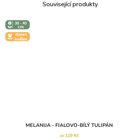
↕️ VÝŠKA 30
- 45 CM
🌼 KVĚT -
DUBEN-
KVĚTEN
MELANIJA - FIALOVO-BÍLÝ TULIPÁN
119 Kč
od