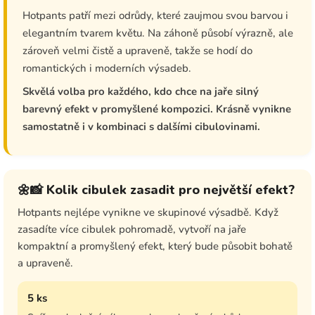
Hotpants patří mezi odrůdy, které zaujmou svou barvou i
elegantním tvarem květu. Na záhoně působí výrazně, ale
zároveň velmi čistě a upraveně, takže se hodí do
romantických i moderních výsadeb.
Skvělá volba pro každého, kdo chce na jaře silný
barevný efekt v promyšlené kompozici. Krásně vynikne
samostatně i v kombinaci s dalšími cibulovinami.
🌼📸 Kolik cibulek zasadit pro největší efekt?
Hotpants nejlépe vynikne ve skupinové výsadbě. Když
zasadíte více cibulek pohromadě, vytvoří na jaře
kompaktní a promyšlený efekt, který bude působit bohatě
a upraveně.
5 ks