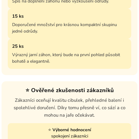
Spíš na doplnění záhonu nebo vyzkoušení odrůdy.
15 ks
Doporučené množství pro krásnou kompaktní skupinu
jedné odrůdy.
25 ks
Výrazný jarní záhon, který bude na první pohled působit
bohatě a elegantně.
⭐ Ověřené zkušenosti zákazníků
Zákazníci oceňují kvalitu cibulek, přehledné balení i
spolehlivé doručení. Díky tomu přesně ví, co sází a co
mohou na jaře očekávat.
⭐
Výborné hodnocení
spokojení zákazníci