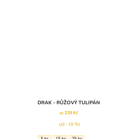
Průměrné
DRAK - RŮŽOVÝ TULIPÁN
hodnocení
produktu
229 Kč
od
je
5,0
(až –18 %)
z
5
5 ks
15 ks
25 ks