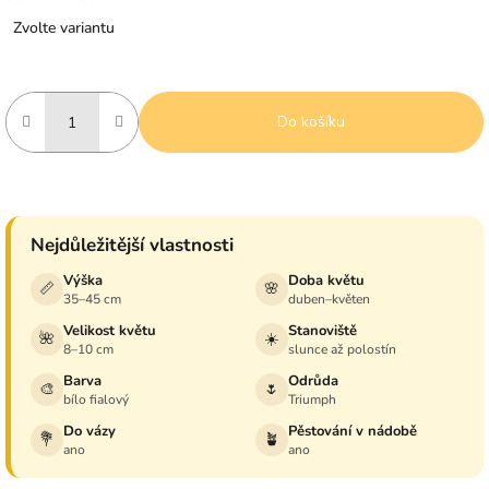
Měrná
Zvolte variantu
cena:
Do košíku
Nejdůležitější vlastnosti
Výška
Doba květu
📏
🌸
35–45 cm
duben–květen
Velikost květu
Stanoviště
🌺
☀️
8–10 cm
slunce až polostín
Barva
Odrůda
🎨
🌷
bílo fialový
Triumph
Do vázy
Pěstování v nádobě
💐
🪴
ano
ano