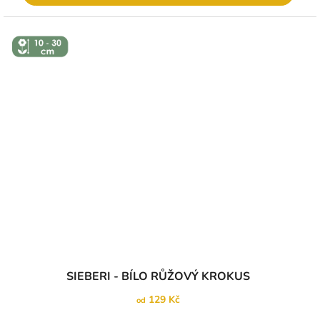
↕️ VÝŠKA 10
- 30 CM
Průměrné
SIEBERI - BÍLO RŮŽOVÝ KROKUS
hodnocení
produktu
129 Kč
od
je
5,0