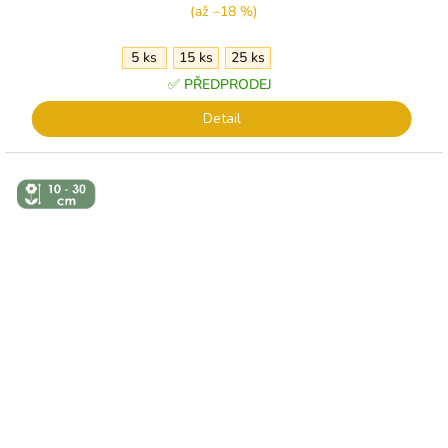
(až –18 %)
5 ks
15 ks
25 ks
✅ PŘEDPRODEJ
Detail
↕️ VÝŠKA 10
- 30 CM