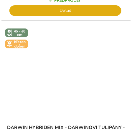
✅ PŘEDPRODEJ
Detail
↕️ VÝŠKA 45
- 60 CM
🌼 KVĚT -
BŘEZEN -
DUBEN
DARWIN HYBRIDEN MIX - DARWINOVI TULIPÁNY -