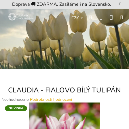
Přejít
Doprava 🚚 ZDARMA. Zasíláme i na Slovensko.
na
obsah
Nákup
Hledat
M
Přihlášení
CZK
košík
CLAUDIA - FIALOVO BÍLÝ TULIPÁN
Průměrné
Neohodnoceno
Podrobnosti hodnocení
hodnocení
NOVINKA
produktu
je
0,0
z