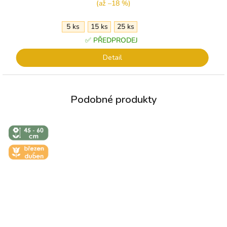
(až –18 %)
5 ks
15 ks
25 ks
✅ PŘEDPRODEJ
Detail
↕️ VÝŠKA 45
- 60 CM
🌼 KVĚT -
BŘEZEN -
DUBEN