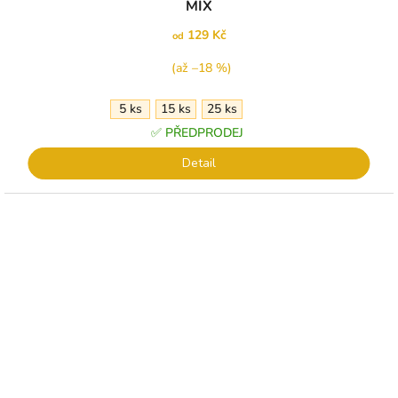
MIX
129 Kč
od
(až –18 %)
5 ks
15 ks
25 ks
✅ PŘEDPRODEJ
Detail