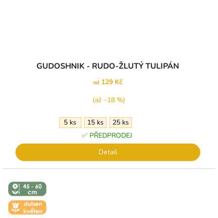
GUDOSHNIK - RUDO-ŽLUTÝ TULIPÁN
129 Kč
od
(až –18 %)
5 ks
15 ks
25 ks
✅ PŘEDPRODEJ
Detail
↕️ VÝŠKA 45
- 60 CM
🌼 KVĚT -
DUBEN-
KVĚTEN