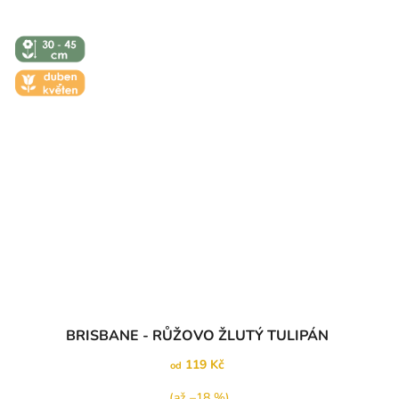
↕️ VÝŠKA 30
- 45 CM
🌼 KVĚT -
DUBEN-
KVĚTEN
Průměrné
BRISBANE - RŮŽOVO ŽLUTÝ TULIPÁN
hodnocení
produktu
119 Kč
od
je
5,0
(až –18 %)