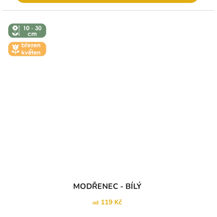
↕️ VÝŠKA 10
- 30 CM
🌼 KVĚT -
ÚNOR
MODŘENEC - BÍLÝ
119 Kč
od