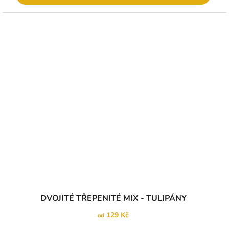
Průměrné
DVOJITÉ TŘEPENITÉ MIX - TULIPÁNY
hodnocení
produktu
129 Kč
od
je
5,0