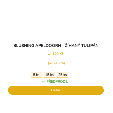
Průměrné
BLUSHING APELDOORN - ŽÍHANÝ TULIPÁN
hodnocení
produktu
129 Kč
od
je
5,0
(až –18 %)
z
5
5 ks
15 ks
25 ks
hvězdiček.
✅ PŘEDPRODEJ
Detail