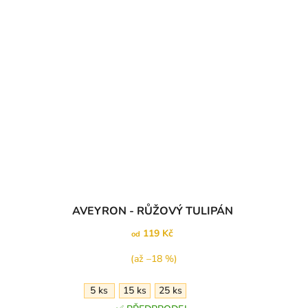
AVEYRON - RŮŽOVÝ TULIPÁN
119 Kč
od
(až –18 %)
5 ks
15 ks
25 ks