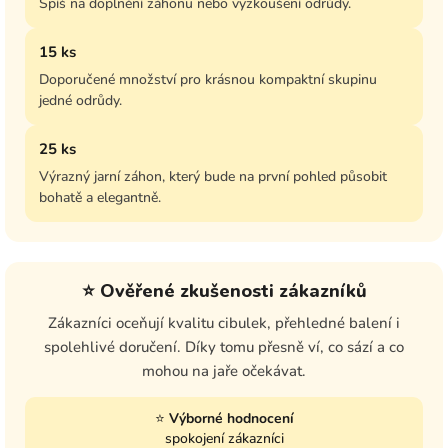
Spíš na doplnění záhonu nebo vyzkoušení odrůdy.
15 ks
Doporučené množství pro krásnou kompaktní skupinu
jedné odrůdy.
25 ks
Výrazný jarní záhon, který bude na první pohled působit
bohatě a elegantně.
⭐ Ověřené zkušenosti zákazníků
Zákazníci oceňují kvalitu cibulek, přehledné balení i
spolehlivé doručení. Díky tomu přesně ví, co sází a co
mohou na jaře očekávat.
⭐
Výborné hodnocení
spokojení zákazníci