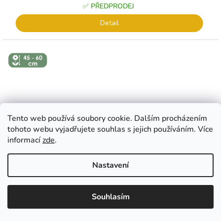
✅ PŘEDPRODEJ
Detail
↕️ VÝŠKA 45
- 60 CM
Tento web používá soubory cookie. Dalším procházením
tohoto webu vyjadřujete souhlas s jejich používáním. Více
informací
zde
.
Nastavení
EUR
CZK
EUR
????
????
Souhlasím
�esko
Slovensko
MIX DVOJITÉ - TULIPÁNY