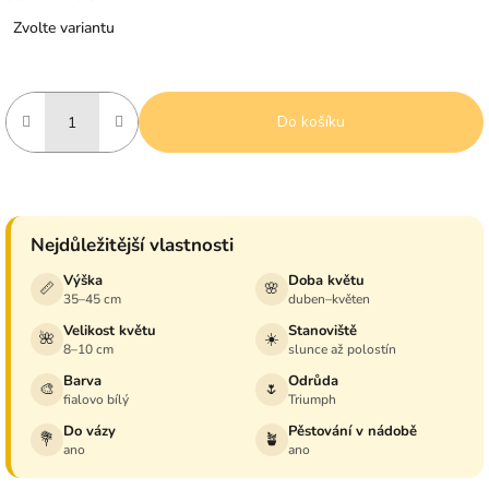
Měrná
Zvolte variantu
cena:
Do košíku
Nejdůležitější vlastnosti
Výška
Doba květu
📏
🌸
35–45 cm
duben–květen
Velikost květu
Stanoviště
🌺
☀️
8–10 cm
slunce až polostín
Barva
Odrůda
🎨
🌷
fialovo bílý
Triumph
Do vázy
Pěstování v nádobě
💐
🪴
ano
ano