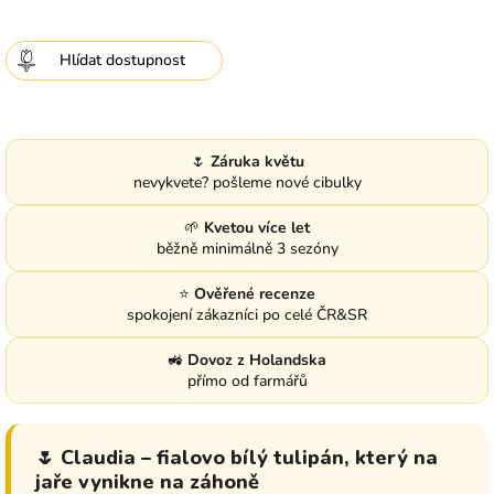
Hlídat
🌷
Záruka květu
nevykvete? pošleme nové cibulky
🌱
Kvetou více let
běžně minimálně 3 sezóny
⭐
Ověřené recenze
spokojení zákazníci po celé ČR&SR
🚜
Dovoz z Holandska
přímo od farmářů
🌷 Claudia – fialovo bílý tulipán, který na
jaře vynikne na záhoně