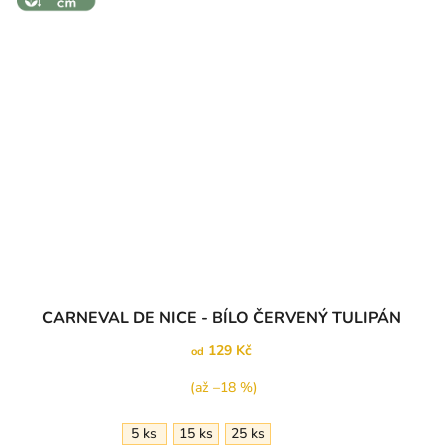
Průměrné
CARNEVAL DE NICE - BÍLO ČERVENÝ TULIPÁN
hodnocení
produktu
129 Kč
od
je
5,0
(až –18 %)
z
5
5 ks
15 ks
25 ks
hvězdiček.