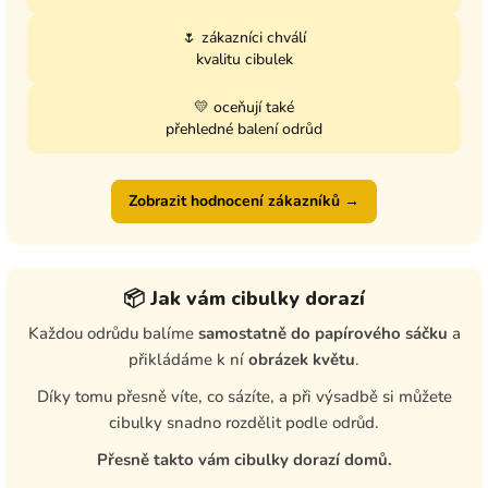
🌷 zákazníci chválí
kvalitu cibulek
💛 oceňují také
přehledné balení odrůd
Zobrazit hodnocení zákazníků →
📦 Jak vám cibulky dorazí
Každou odrůdu balíme
samostatně do papírového sáčku
a
přikládáme k ní
obrázek květu
.
Díky tomu přesně víte, co sázíte, a při výsadbě si můžete
cibulky snadno rozdělit podle odrůd.
Přesně takto vám cibulky dorazí domů.