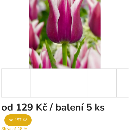
5
hvězdiček.
od
129 Kč
/ balení 5 ks
od 157 Kč
Sleva až 18 %