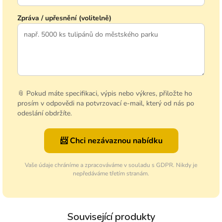
Zpráva / upřesnění (volitelně)
📎 Pokud máte specifikaci, výpis nebo výkres, přiložte ho
prosím v odpovědi na potvrzovací e-mail, který od nás po
odeslání obdržíte.
📨 Chci nezávaznou nabídku
Vaše údaje chráníme a zpracováváme v souladu s GDPR. Nikdy je
nepředáváme třetím stranám.