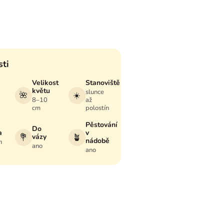
sti
Velikost
Stanoviště
květu
slunce
🌺
☀️
–
8–10
až
cm
polostín
Pěstování
Do
a
v
💐
vázy
🪴
nádobě
h
ano
ano