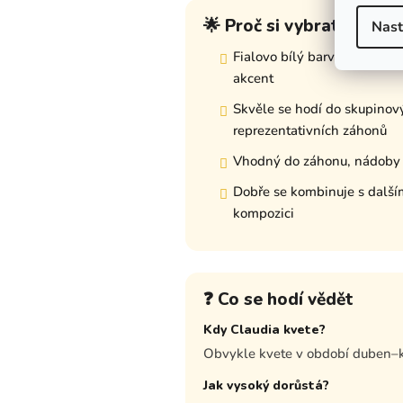
🌟 Proč si vybrat tuto o
Nast
Fialovo bílý barva vytvoří 
akcent
Skvěle se hodí do skupinov
reprezentativních záhonů
Vhodný do záhonu, nádoby i 
Dobře se kombinuje s dalším
kompozici
❓ Co se hodí vědět
Kdy Claudia kvete?
Obvykle kvete v období duben–
Jak vysoký dorůstá?