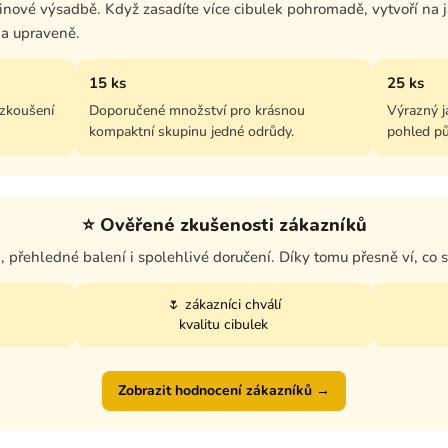
inové výsadbě. Když zasadíte více cibulek pohromadě, vytvoří na
 a upraveně.
15 ks
25 ks
yzkoušení
Doporučené množství pro krásnou
Výrazný j
kompaktní skupinu jedné odrůdy.
pohled pů
⭐ Ověřené zkušenosti zákazníků
k, přehledné balení i spolehlivé doručení. Díky tomu přesně ví, co 
🌷 zákazníci chválí
kvalitu cibulek
Zobrazit hodnocení zákazníků →