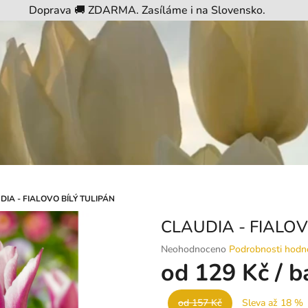
Doprava 🚚 ZDARMA. Zasíláme i na Slovensko.
DIA - FIALOVO BÍLÝ TULIPÁN
CLAUDIA - FIALOV
Průměrné
Neohodnoceno
Podrobnosti hodn
hodnocení
od
129 Kč
/ b
produktu
je
od 157 Kč
Sleva až 18 %
0,0