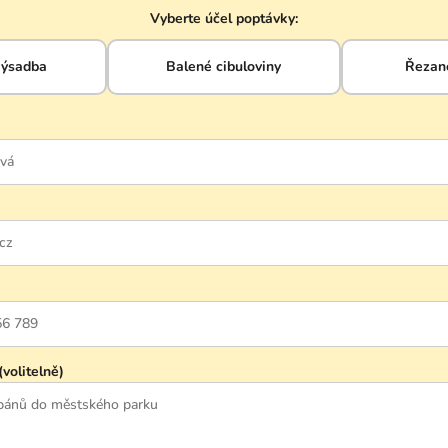
Vyberte účel poptávky:
výsadba
Balené cibuloviny
Řezané
(volitelně)