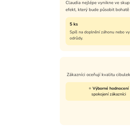
Claudia nejlépe vynikne ve skup
efekt, který bude působit bohatě
5 ks
Spíš na doplnění záhonu nebo v
odrůdy.
Zákazníci oceňují kvalitu cibule
⭐
Výborné hodnocení
spokojení zákazníci