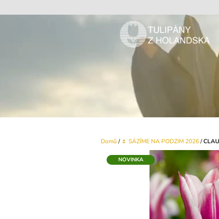
Přejít
na
obsah
Domů
/
🌷 SÁZÍME NA PODZIM 2026
/
CLAU
NOVINKA