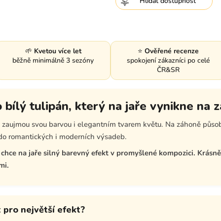
Hlídat
🌱
Kvetou více let
⭐
Ověřené recenze
běžně minimálně 3 sezóny
spokojení zákazníci po celé
ČR&SR
o bílý tulipán, který na jaře vynikne na 
ré zaujmou svou barvou i elegantním tvarem květu. Na záhoně působ
í do romantických i moderních výsadeb.
chce na jaře silný barevný efekt v promyšlené kompozici. Krásn
mi.
t pro největší efekt?