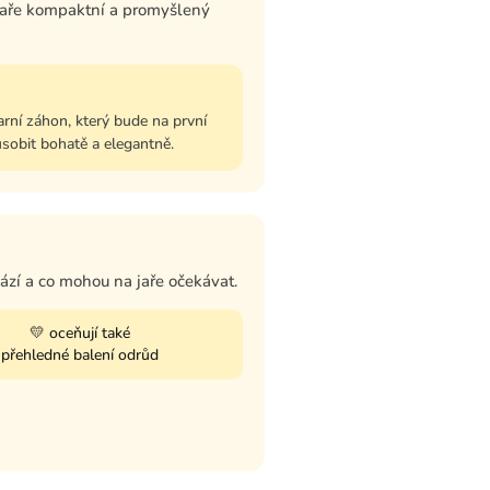
 jaře kompaktní a promyšlený
arní záhon, který bude na první
sobit bohatě a elegantně.
sází a co mohou na jaře očekávat.
💛 oceňují také
přehledné balení odrůd