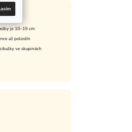
lasím
adu
adby je 10–15 cm
unce až polostín
 cibulky ve skupinách