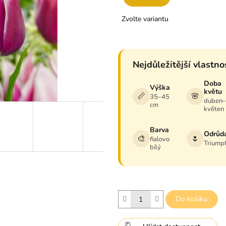
z
Měrná
5
Zvolte variantu
cena:
hvězdiček.
Nejdůležitější vlastno
Doba
Výška
květu
📏
🌸
35–45
duben
cm
květen
Barva
Odrůd
🎨
🌷
fialovo
Triump
bílý
Do košíku