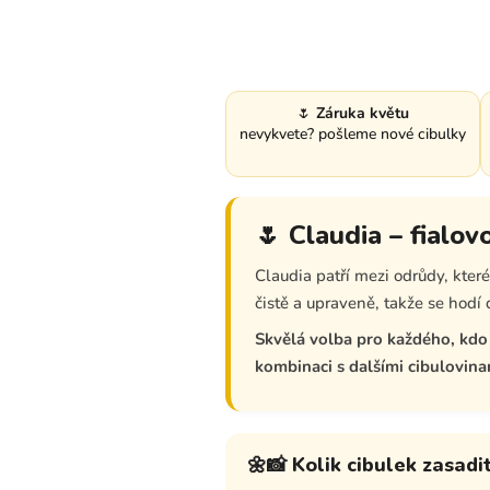
🌷
Záruka květu
nevykvete? pošleme nové cibulky
🌷 Claudia – fialov
Claudia patří mezi odrůdy, kte
čistě a upraveně, takže se hod
Skvělá volba pro každého, kdo 
kombinaci s dalšími cibulovina
🌼📸 Kolik cibulek zasadi