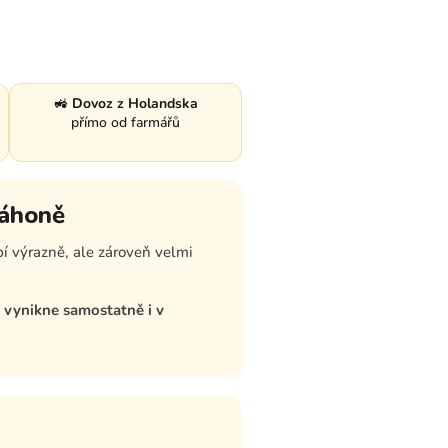
🚜
Dovoz z Holandska
přímo od farmářů
záhoně
í výrazně, ale zároveň velmi
ě vynikne samostatně i v