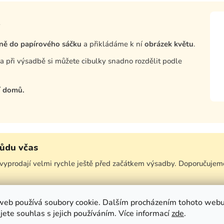
ně do papírového sáčku
a přikládáme k ní
obrázek květu
.
, a při výsadbě si můžete cibulky snadno rozdělit podle
í domů.
růdu včas
vyprodají velmi rychle ještě před začátkem výsadby. Doporučujeme
ost odrůdy z aktuální sklizně.
web používá soubory cookie. Dalším procházením tohoto web
jete souhlas s jejich používáním. Více informací
zde
.