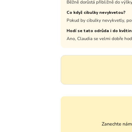
Běžně dorůstá přibližně do výšk
Co když cibulky nevykvetou?
Pokud by cibulky nevykvetly, p
Hodí se tato odrůda i do květi
Ano, Claudia se velmi dobře hodí 
Zanechte nám 