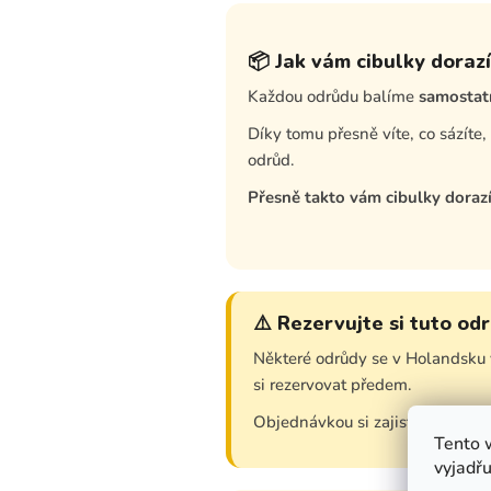
📦 Jak vám cibulky dorazí
Každou odrůdu balíme
samostat
Díky tomu přesně víte, co sázíte
odrůd.
Přesně takto vám cibulky doraz
⚠️ Rezervujte si tuto od
Některé odrůdy se v Holandsku 
si rezervovat předem.
Objednávkou si zajistíte dostupn
Tento 
vyjadřu