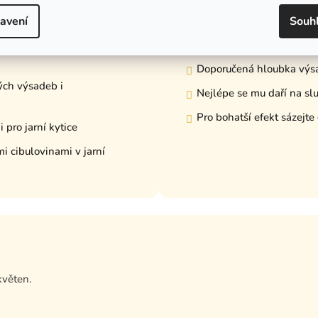
drůdu?
🧑‍🌾 Tipy na pěstování
avení
Souh
na záhoně výrazný a elegantní
Sázejte od září do listop
Doporučená hloubka výs
ých výsadeb i
Nejlépe se mu daří na sl
Pro bohatší efekt sázejte
pro jarní kytice
i cibulovinami v jarní
květen.