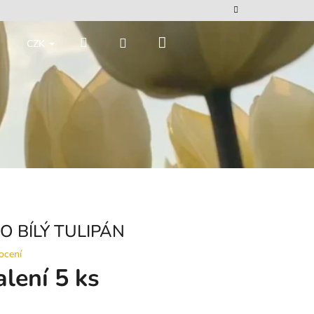
Nákupní
Hledat
Přihlášení
CZK
košík
O BÍLÝ TULIPÁN
ocení
alení 5 ks