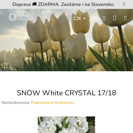
Přejít
Doprava 🚚 ZDARMA. Zasíláme i na Slovensko.
na
obsah
Nákup
Hledat
M
Přihlášení
CZK
košík
SNOW White CRYSTAL 17/18
Průměrné
Neohodnoceno
Podrobnosti hodnocení
hodnocení
produktu
je
0,0
z