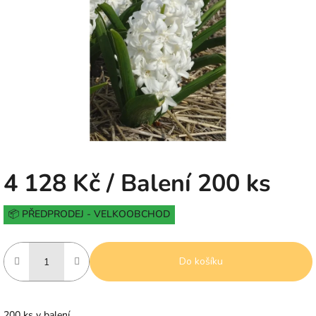
5
hvězdiček.
4 128 Kč
/ Balení 200 ks
Měrná
📦 PŘEDPRODEJ - VELKOOBCHOD
cena:
Do košíku
200 ks v balení