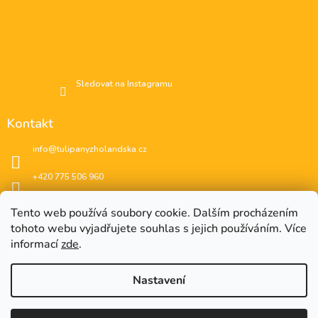
Sledovat na Instagramu
Kontakt
info
@
tulipanyzholandska.cz
+420 775 506 960
Facebook
Tento web používá soubory cookie. Dalším procházením
tohoto webu vyjadřujete souhlas s jejich používáním. Více
instagram
informací
zde
.
Nastavení
EUR