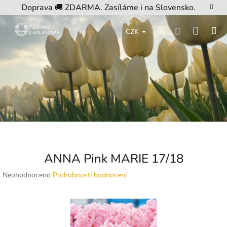
Přejít
Doprava 🚚 ZDARMA. Zasíláme i na Slovensko.
na
obsah
Nákup
Hledat
M
Přihlášení
CZK
košík
ANNA Pink MARIE 17/18
Průměrné
Neohodnoceno
Podrobnosti hodnocení
hodnocení
produktu
je
0,0
z