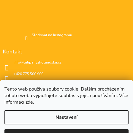
Sledovat na Instagramu
Kontakt
info
@
tulipanyzholandska.cz
+420 775 506 960
Facebook
Tento web používá soubory cookie. Dalším procházením
tohoto webu vyjadřujete souhlas s jejich používáním. Více
instagram
informací
zde
.
Nastavení
EUR