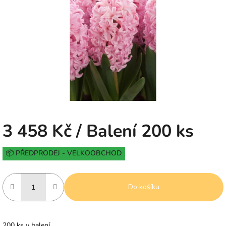
5
hvězdiček.
3 458 Kč
/ Balení 200 ks
Měrná
📦 PŘEDPRODEJ - VELKOOBCHOD
cena:
Do košíku
200 ks v balení