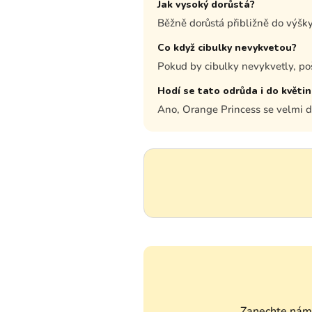
Jak vysoký dorůstá?
Běžně dorůstá přibližně do výšk
Co když cibulky nevykvetou?
Pokud by cibulky nevykvetly, p
Hodí se tato odrůda i do květi
Ano, Orange Princess se velmi do
Zanechte nám 