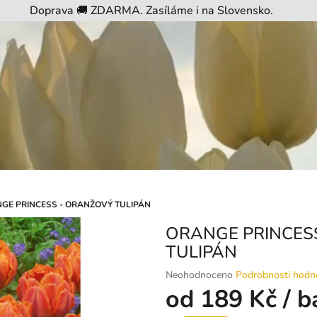
Doprava 🚚 ZDARMA. Zasíláme i na Slovensko.
GE PRINCESS - ORANŽOVÝ TULIPÁN
ORANGE PRINCES
TULIPÁN
Průměrné
Neohodnoceno
Podrobnosti hodn
hodnocení
od
189 Kč
/ b
produktu
je