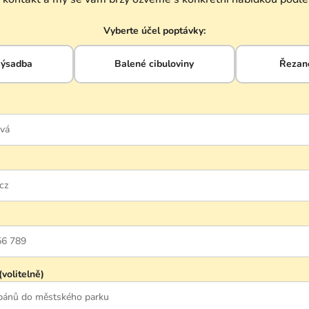
Vyberte účel poptávky:
výsadba
Balené cibuloviny
Řezané
(volitelně)