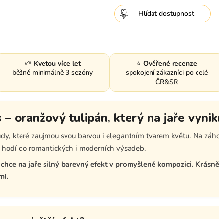
Hlídat
🌱
Kvetou více let
⭐
Ověřené recenze
běžně minimálně 3 sezóny
spokojení zákazníci po celé
ČR&SR
 – oranžový tulipán, který na jaře vyni
ůdy, které zaujmou svou barvou i elegantním tvarem květu. Na záh
se hodí do romantických i moderních výsadeb.
chce na jaře silný barevný efekt v promyšlené kompozici. Krásn
mi.