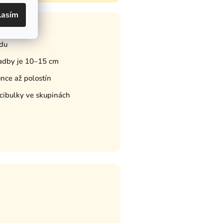
lasím
adu
adby je 10–15 cm
unce až polostín
 cibulky ve skupinách