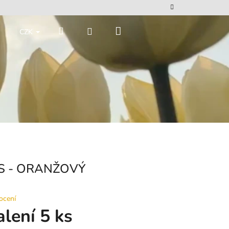
Nákupní
Hledat
Přihlášení
CZK
košík
S - ORANŽOVÝ
ocení
alení 5 ks