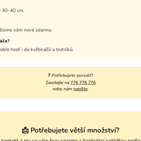
y 30–40 cm.
ošleme vám nové zdarma.
náče?
bře hodí i do květináčů a truhlíků.
❓ Potřebujete poradit?
Zavolejte na
776 776 776
nebo nám
napište
.
📩 Potřebujete větší množství?
kontakt a my se vám brzy ozveme s konkrétní nabídkou podle 