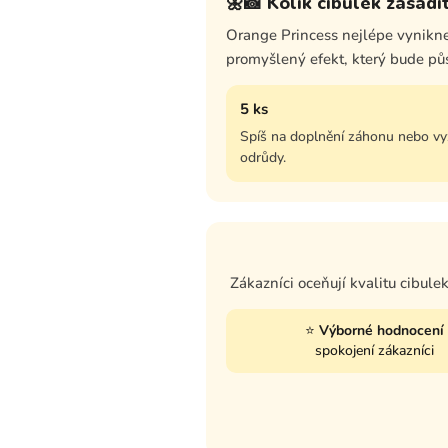
🌼📸 Kolik cibulek zasadi
Orange Princess nejlépe vynikne
promyšlený efekt, který bude pů
5 ks
Spíš na doplnění záhonu nebo v
odrůdy.
Zákazníci oceňují kvalitu cibule
⭐
Výborné hodnocení
spokojení zákazníci