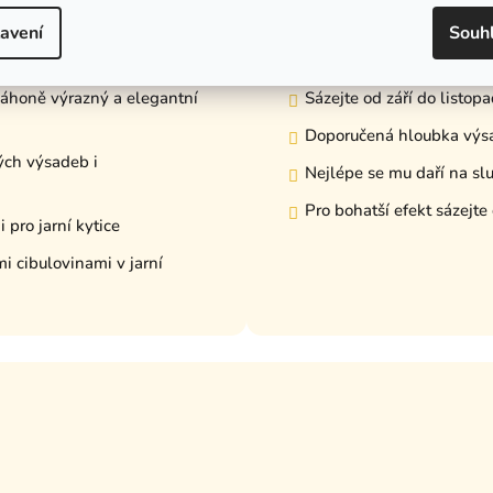
avení
Souh
drůdu?
🧑‍🌾 Tipy na pěstování
záhoně výrazný a elegantní
Sázejte od září do listop
Doporučená hloubka výs
ých výsadeb i
Nejlépe se mu daří na sl
Pro bohatší efekt sázejte
pro jarní kytice
i cibulovinami v jarní