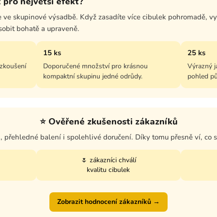
t pro největší efekt?
 ve skupinové výsadbě. Když zasadíte více cibulek pohromadě, vyt
sobit bohatě a upraveně.
15 ks
25 ks
yzkoušení
Doporučené množství pro krásnou
Výrazný j
kompaktní skupinu jedné odrůdy.
pohled pů
⭐ Ověřené zkušenosti zákazníků
k, přehledné balení i spolehlivé doručení. Díky tomu přesně ví, co 
🌷 zákazníci chválí
kvalitu cibulek
Zobrazit hodnocení zákazníků →