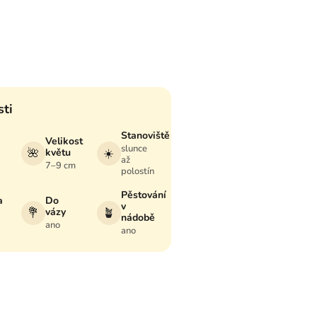
sti
Stanoviště
Velikost
slunce
🌺
květu
☀️
až
7–9 cm
polostín
Pěstování
a
Do
v
💐
vázy
🪴
nádobě
ano
ano