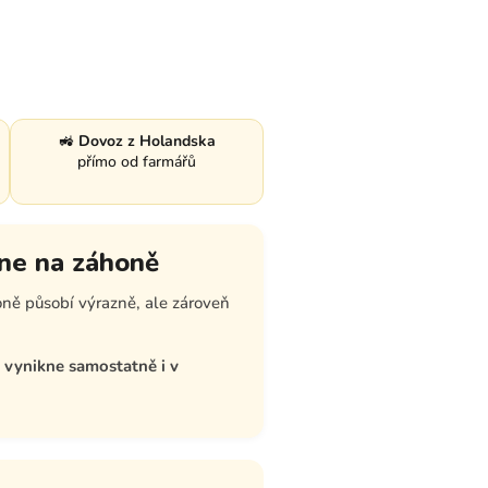
🚜
Dovoz z Holandska
přímo od farmářů
kne na záhoně
oně působí výrazně, ale zároveň
ě vynikne samostatně i v