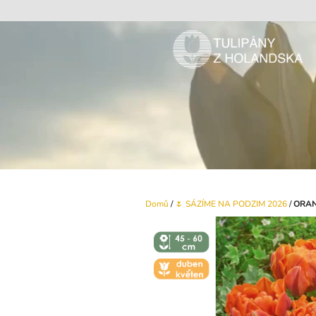
Přejít
na
obsah
Domů
/
🌷 SÁZÍME NA PODZIM 2026
/
ORAN
↕️ VÝŠKA 45
- 60 CM
🌼 KVĚT -
DUBEN-
KVĚTEN