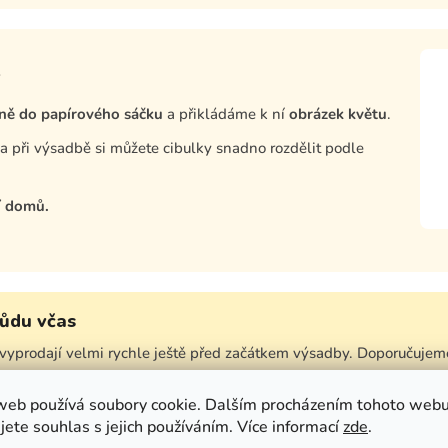
ně do papírového sáčku
a přikládáme k ní
obrázek květu
.
, a při výsadbě si můžete cibulky snadno rozdělit podle
í domů.
růdu včas
vyprodají velmi rychle ještě před začátkem výsadby. Doporučujeme
web používá soubory cookie. Dalším procházením tohoto web
ost odrůdy z aktuální sklizně.
jete souhlas s jejich používáním. Více informací
zde
.