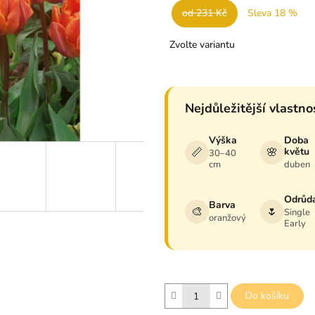
od 231 Kč
Sleva 18 %
0,0
z
Měrná
5
Zvolte variantu
cena:
hvězdiček.
Nejdůležitější vlastno
Výška
Doba
📏
🌸
květu
30–40
cm
duben
Odrůd
Barva
🎨
🌷
Single
oranžový
Early
Do košíku