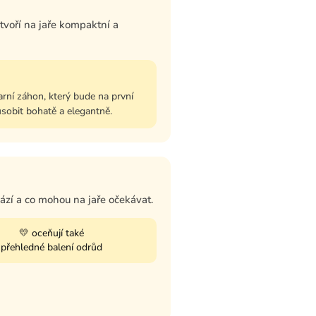
voří na jaře kompaktní a
arní záhon, který bude na první
sobit bohatě a elegantně.
sází a co mohou na jaře očekávat.
💛 oceňují také
přehledné balení odrůd