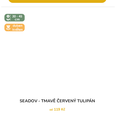
↕️ VÝŠKA 30
- 45 CM
🌼 KVĚT -
DUBEN-
KVĚTEN
SEADOV - TMAVĚ ČERVENÝ TULIPÁN
119 Kč
od