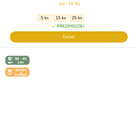
(až –18 %)
5 ks
15 ks
25 ks
✅ PŘEDPRODEJ
Detail
↕️ VÝŠKA 30
- 45 CM
🌼 KVĚT -
DUBEN-
KVĚTEN