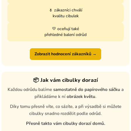
🌷 zákazníci chválí
kvalitu cibulek
💛 oceňují také
přehledné balení odrůd
Zobrazit hodnocení zákazníků →
📦 Jak vám cibulky dorazí
Každou odrůdu balíme
samostatně do papírového sáčku
a
přikládáme k ní
obrázek květu
.
Díky tomu přesně víte, co sázíte, a při výsadbě si můžete
cibulky snadno rozdělit podle odrůd.
Přesně takto vám cibulky dorazí domů.