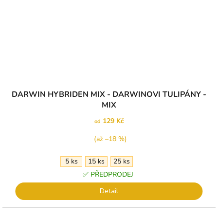
DARWIN HYBRIDEN MIX - DARWINOVI TULIPÁNY -
MIX
129 Kč
od
(až –18 %)
5 ks
15 ks
25 ks
✅ PŘEDPRODEJ
Detail