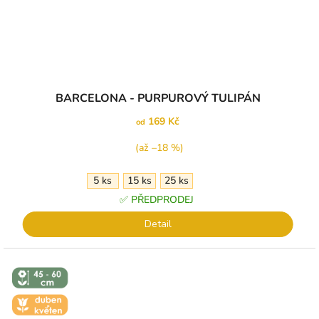
BARCELONA - PURPUROVÝ TULIPÁN
169 Kč
od
(až –18 %)
5 ks
15 ks
25 ks
✅ PŘEDPRODEJ
Detail
↕️ VÝŠKA 45
- 60 CM
🌼 KVĚT -
DUBEN-
KVĚTEN