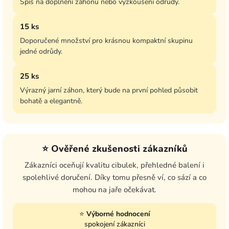
Spíš na doplnění záhonu nebo vyzkoušení odrůdy.
15 ks
Doporučené množství pro krásnou kompaktní skupinu
jedné odrůdy.
25 ks
Výrazný jarní záhon, který bude na první pohled působit
bohatě a elegantně.
⭐ Ověřené zkušenosti zákazníků
Zákazníci oceňují kvalitu cibulek, přehledné balení i
spolehlivé doručení. Díky tomu přesně ví, co sází a co
mohou na jaře očekávat.
⭐
Výborné hodnocení
spokojení zákazníci