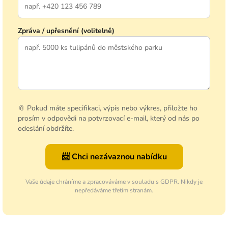
Zpráva / upřesnění (volitelně)
📎 Pokud máte specifikaci, výpis nebo výkres, přiložte ho
prosím v odpovědi na potvrzovací e-mail, který od nás po
odeslání obdržíte.
📨 Chci nezávaznou nabídku
Vaše údaje chráníme a zpracováváme v souladu s GDPR. Nikdy je
nepředáváme třetím stranám.