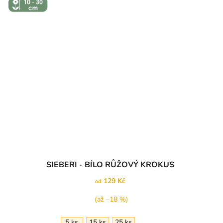
- 30 CM
Průměrné
SIEBERI - BÍLO RŮŽOVÝ KROKUS
hodnocení
produktu
129 Kč
od
je
5,0
(až –18 %)
z
5
5 ks
15 ks
25 ks