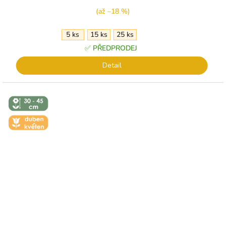
(až –18 %)
5 ks
15 ks
25 ks
✅ PŘEDPRODEJ
Detail
↕️ VÝŠKA 30
- 45 CM
🌼 KVĚT -
DUBEN-
KVĚTEN