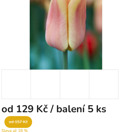
5
hvězdiček.
od
129 Kč
/ balení 5 ks
od 157 Kč
Sleva až 18 %