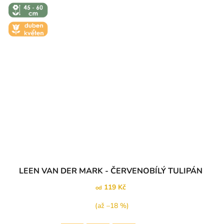
↕️ VÝŠKA 45
- 60 CM
🌼 KVĚT -
DUBEN-
KVĚTEN
Průměrné
LEEN VAN DER MARK - ČERVENOBÍLÝ TULIPÁN
hodnocení
produktu
119 Kč
od
je
5,0
(až –18 %)
z
5