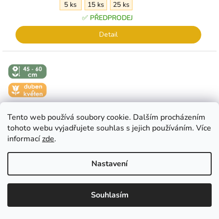
5 ks
15 ks
25 ks
hvězdiček.
✅ PŘEDPRODEJ
Detail
↕️ VÝŠKA 45
- 60 CM
🌼 KVĚT -
DUBEN-
KVĚTEN
Tento web používá soubory cookie. Dalším procházením
tohoto webu vyjadřujete souhlas s jejich používáním. Více
informací
zde
.
Nastavení
EUR
CZK
EUR
????
????
Souhlasím
�esko
Slovensko
Průměrné