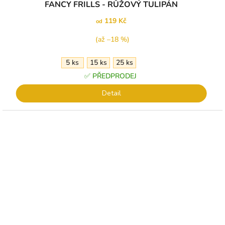
FANCY FRILLS - RŮŽOVÝ TULIPÁN
119 Kč
od
(až –18 %)
5 ks
15 ks
25 ks
✅ PŘEDPRODEJ
Detail