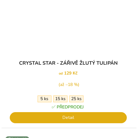
Průměrné
CRYSTAL STAR - ZÁŘIVĚ ŽLUTÝ TULIPÁN
hodnocení
produktu
129 Kč
od
je
5,0
(až –18 %)
z
5
5 ks
15 ks
25 ks
hvězdiček.
✅ PŘEDPRODEJ
Detail
↕️ VÝŠKA 10