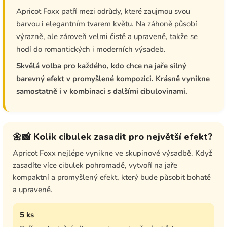
Apricot Foxx patří mezi odrůdy, které zaujmou svou
barvou i elegantním tvarem květu. Na záhoně působí
výrazně, ale zároveň velmi čistě a upraveně, takže se
hodí do romantických i moderních výsadeb.
Skvělá volba pro každého, kdo chce na jaře silný
barevný efekt v promyšlené kompozici. Krásně vynikne
samostatně i v kombinaci s dalšími cibulovinami.
🌼📸 Kolik cibulek zasadit pro největší efekt?
Apricot Foxx nejlépe vynikne ve skupinové výsadbě. Když
zasadíte více cibulek pohromadě, vytvoří na jaře
kompaktní a promyšlený efekt, který bude působit bohatě
a upraveně.
5 ks