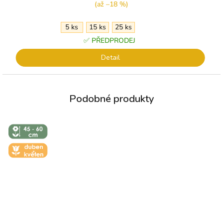
(až –18 %)
5 ks
15 ks
25 ks
✅ PŘEDPRODEJ
Detail
↕️ VÝŠKA 45
- 60 CM
🌼 KVĚT -
DUBEN-
KVĚTEN