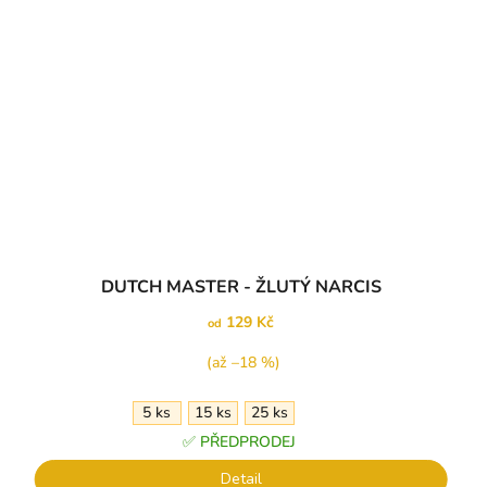
Průměrné
DUTCH MASTER - ŽLUTÝ NARCIS
hodnocení
produktu
129 Kč
od
je
5,0
(až –18 %)
z
5
5 ks
15 ks
25 ks
hvězdiček.
✅ PŘEDPRODEJ
Detail