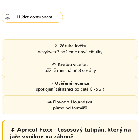
Hlídat
🌷
Záruka květu
nevykvete? pošleme nové cibulky
🌱
Kvetou více let
běžně minimálně 3 sezóny
⭐
Ověřené recenze
spokojení zákazníci po celé ČR&SR
🚜
Dovoz z Holandska
přímo od farmářů
🌷 Apricot Foxx – lososový tulipán, který na
jaře vynikne na záhoně