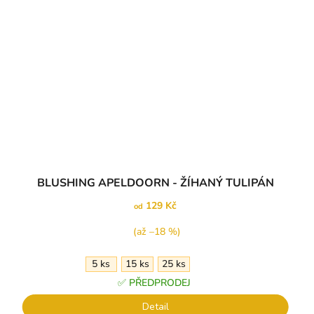
Průměrné
BLUSHING APELDOORN - ŽÍHANÝ TULIPÁN
hodnocení
produktu
129 Kč
od
je
5,0
(až –18 %)
z
5
5 ks
15 ks
25 ks
hvězdiček.
✅ PŘEDPRODEJ
Detail