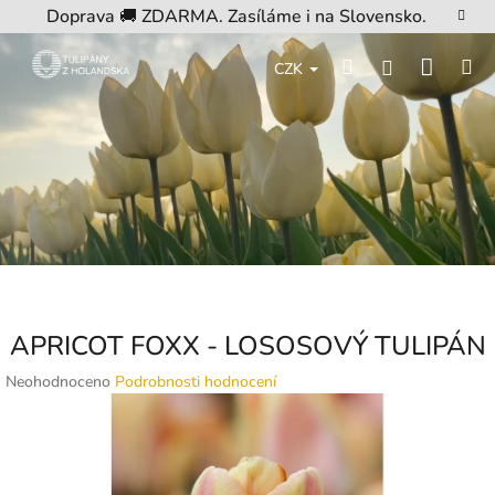
Přejít
Doprava 🚚 ZDARMA. Zasíláme i na Slovensko.
na
obsah
Nákup
Hledat
M
Přihlášení
CZK
košík
APRICOT FOXX - LOSOSOVÝ TULIPÁN
Průměrné
Neohodnoceno
Podrobnosti hodnocení
hodnocení
produktu
je
0,0
z