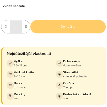
Měrná
Zvolte variantu
cena:
Do košíku
Nejdůležitější vlastnosti
Výška
Doba květu
📏
🌸
35–45 cm
duben–květen
Velikost květu
Stanoviště
🌺
☀️
8–10 cm
slunce až polostín
Barva
Odrůda
🎨
🌷
lososový
Triumph
Do vázy
Pěstování v nádobě
💐
🪴
ano
ano