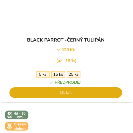
BLACK PARROT -ČERNÝ TULIPÁN
129 Kč
od
(až –18 %)
5 ks
15 ks
25 ks
✅ PŘEDPRODEJ
Detail
↕️ VÝŠKA 45
- 60 CM
🌼 KVĚT -
BŘEZEN -
DUBEN