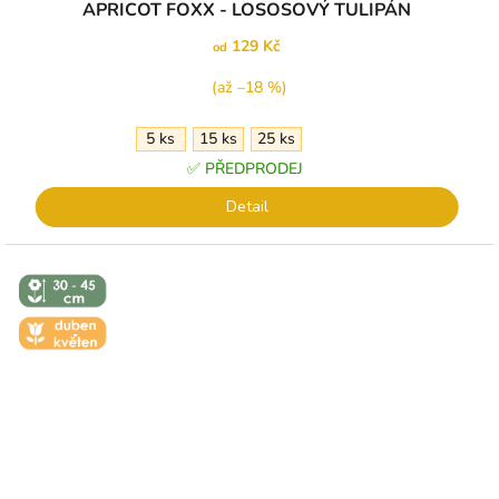
APRICOT FOXX - LOSOSOVÝ TULIPÁN
129 Kč
od
(až –18 %)
5 ks
15 ks
25 ks
✅ PŘEDPRODEJ
Detail
↕️ VÝŠKA 30
- 45 CM
🌼 KVĚT -
DUBEN-
KVĚTEN