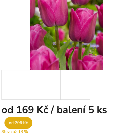
5
hvězdiček.
od
169 Kč
/ balení 5 ks
od 206 Kč
Sleva až 18 %