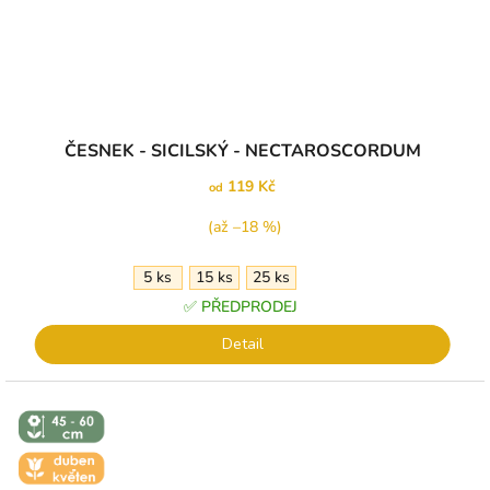
ČESNEK - SICILSKÝ - NECTAROSCORDUM
119 Kč
od
(až –18 %)
5 ks
15 ks
25 ks
✅ PŘEDPRODEJ
Detail
↕️ VÝŠKA 45
- 60 CM
🌼 KVĚT -
DUBEN-
KVĚTEN