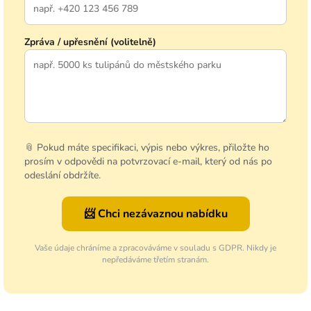
Zpráva / upřesnění (volitelně)
📎 Pokud máte specifikaci, výpis nebo výkres, přiložte ho
prosím v odpovědi na potvrzovací e-mail, který od nás po
odeslání obdržíte.
📨 Chci nezávaznou nabídku
Vaše údaje chráníme a zpracováváme v souladu s GDPR. Nikdy je
nepředáváme třetím stranám.