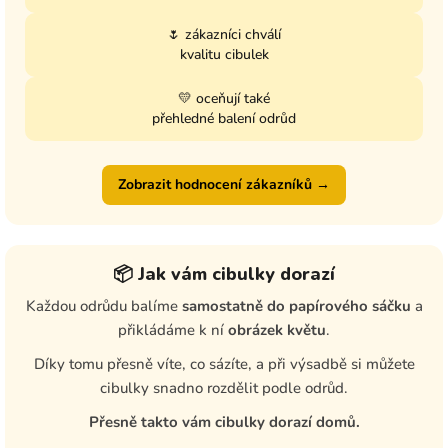
🌷 zákazníci chválí
kvalitu cibulek
💛 oceňují také
přehledné balení odrůd
Zobrazit hodnocení zákazníků →
📦 Jak vám cibulky dorazí
Každou odrůdu balíme
samostatně do papírového sáčku
a
přikládáme k ní
obrázek květu
.
Díky tomu přesně víte, co sázíte, a při výsadbě si můžete
cibulky snadno rozdělit podle odrůd.
Přesně takto vám cibulky dorazí domů.