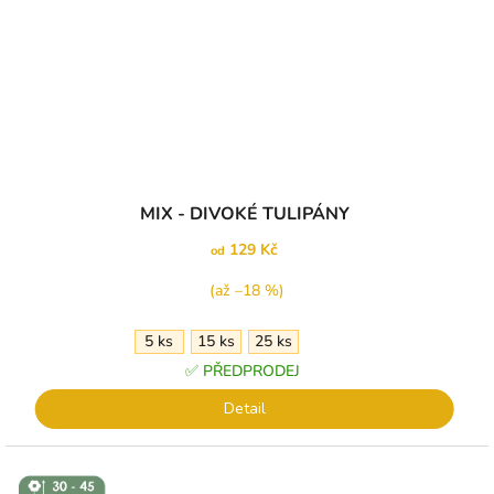
MIX - DIVOKÉ TULIPÁNY
129 Kč
od
(až –18 %)
5 ks
15 ks
25 ks
✅ PŘEDPRODEJ
Detail
↕️ VÝŠKA 30
- 45 CM