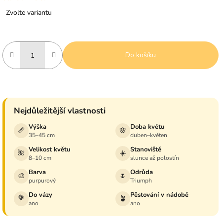
Měrná
Zvolte variantu
cena:
Do košíku
Nejdůležitější vlastnosti
Výška
Doba květu
📏
🌸
35–45 cm
duben–květen
Velikost květu
Stanoviště
🌺
☀️
8–10 cm
slunce až polostín
Barva
Odrůda
🎨
🌷
purpurový
Triumph
Do vázy
Pěstování v nádobě
💐
🪴
ano
ano