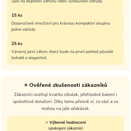
Spíš na doplnění záhonu nebo vyzkoušení odrůdy.
15 ks
Doporučené množství pro krásnou kompaktní skupinu
jedné odrůdy.
25 ks
Výrazný jarní záhon, který bude na první pohled působit
bohatě a elegantně.
⭐ Ověřené zkušenosti zákazníků
Zákazníci oceňují kvalitu cibulek, přehledné balení i
spolehlivé doručení. Díky tomu přesně ví, co sází a co
mohou na jaře očekávat.
⭐
Výborné hodnocení
spokojení zákazníci