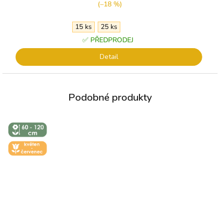
(–18 %)
15 ks
25 ks
✅ PŘEDPRODEJ
Detail
↕️ VÝŠKA 60
- 120 CM
🌼 KVĚT -
ČERVEN