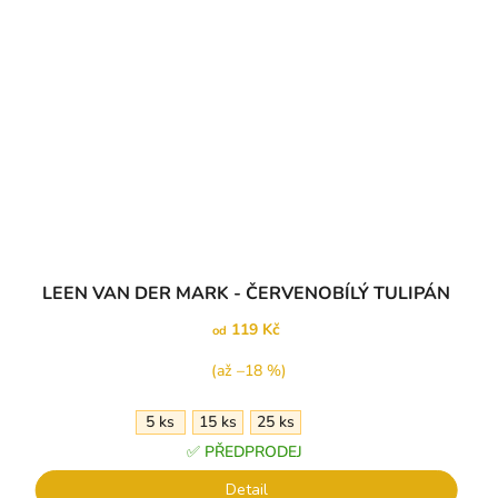
Průměrné
LEEN VAN DER MARK - ČERVENOBÍLÝ TULIPÁN
hodnocení
produktu
119 Kč
od
je
5,0
(až –18 %)
z
5
5 ks
15 ks
25 ks
hvězdiček.
✅ PŘEDPRODEJ
Detail