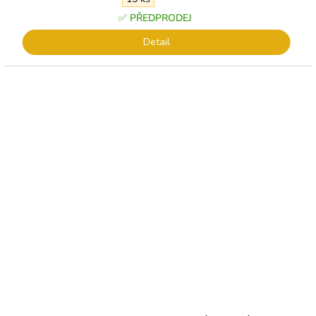
hvězdiček.
✅ PŘEDPRODEJ
Detail