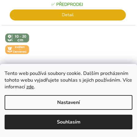
✅ PŘEDPRODEJ
Detail
↕️ VÝŠKA 10
- 30 CM
🌼 KVĚT -
ČERVEN
Tento web používá soubory cookie. Dalším procházením
tohoto webu vyjadřujete souhlas s jejich používáním. Více
informací
zde
.
Nastavení
EUR
CZK
EUR
????
????
Souhlasím
�esko
Slovensko
ČESNEK - KARATANSKÝ