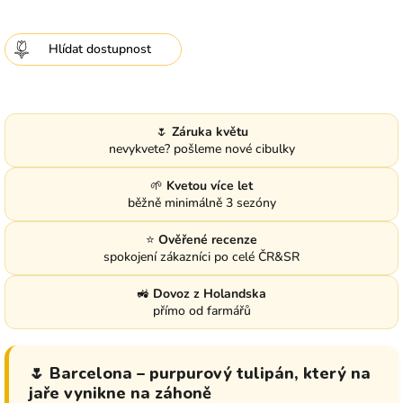
Hlídat
🌷
Záruka květu
nevykvete? pošleme nové cibulky
🌱
Kvetou více let
běžně minimálně 3 sezóny
⭐
Ověřené recenze
spokojení zákazníci po celé ČR&SR
🚜
Dovoz z Holandska
přímo od farmářů
🌷 Barcelona – purpurový tulipán, který na
jaře vynikne na záhoně