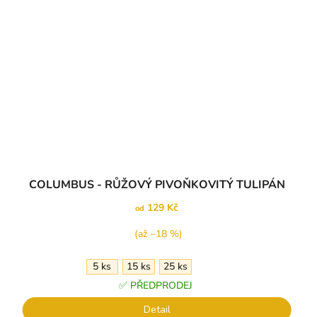
COLUMBUS - RŮŽOVÝ PIVOŇKOVITÝ TULIPÁN
129 Kč
od
(až –18 %)
5 ks
15 ks
25 ks
✅ PŘEDPRODEJ
Detail