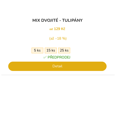
MIX DVOJITÉ - TULIPÁNY
129 Kč
od
(až –18 %)
5 ks
15 ks
25 ks
✅ PŘEDPRODEJ
Detail