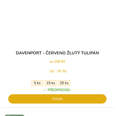
Průměrné
DAVENPORT - ČERVENO ŽLUTÝ TULIPÁN
hodnocení
produktu
129 Kč
od
je
5,0
(až –18 %)
z
5
5 ks
15 ks
25 ks
hvězdiček.
✅ PŘEDPRODEJ
Detail
↕️ VÝŠKA 10