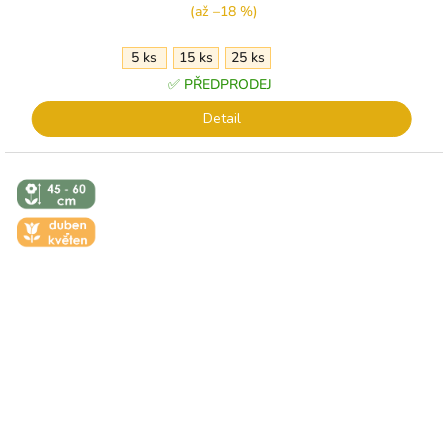
(až –18 %)
5 ks
15 ks
25 ks
✅ PŘEDPRODEJ
Detail
↕️ VÝŠKA 45
- 60 CM
🌼 KVĚT -
DUBEN-
KVĚTEN