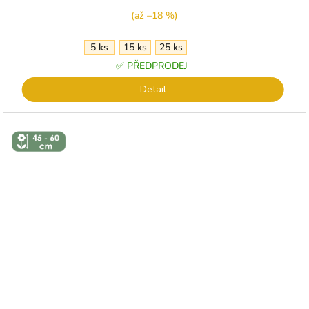
(až –18 %)
5 ks
15 ks
25 ks
✅ PŘEDPRODEJ
Detail
↕️ VÝŠKA 45
- 60 CM