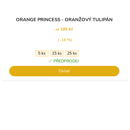
ORANGE PRINCESS - ORANŽOVÝ TULIPÁN
189 Kč
od
(–18 %)
5 ks
15 ks
25 ks
✅ PŘEDPRODEJ
Detail